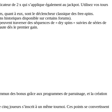
icateur de 2 x qui s’applique également au jackpot. Utilisez vos tours
s, quant à eux, sont le déclencheur classique des free‑spins.
s historiques disponible sur certains forums).
euvent traverser des séquences de « dry spins » suivies de séries de
aute dès le premier gain.
n commun des bonus grâce aux programmes de parrainage, et la création
cinq joueurs s’inscrit à un même tournoi. Ces points se convertissent