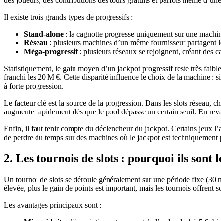
des joueurs, des contributions des tours gratuits et parfois même d’une
Il existe trois grands types de progressifs :
Stand‑alone
: la cagnotte progresse uniquement sur une machin
Réseau
: plusieurs machines d’un même fournisseur partagent l
Méga‑progressif
: plusieurs réseaux se rejoignent, créant des 
Statistiquement, le gain moyen d’un jackpot progressif reste très faib
franchi les 20 M €. Cette disparité influence le choix de la machine : s
à forte progression.
Le facteur clé est la source de la progression. Dans les slots réseau, 
augmente rapidement dès que le pool dépasse un certain seuil. En reva
Enfin, il faut tenir compte du déclencheur du jackpot. Certains jeux l’
de perdre du temps sur des machines où le jackpot est techniquement 
2. Les tournois de slots : pourquoi ils sont 
Un tournoi de slots se déroule généralement sur une période fixe (30 mi
élevée, plus le gain de points est important, mais les tournois offrent 
Les avantages principaux sont :