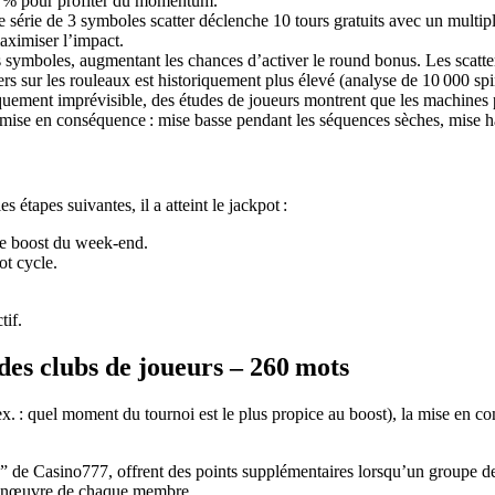
10 % pour profiter du momentum.
e série de 3 symboles scatter déclenche 10 tours gratuits avec un multipl
aximiser l’impact.
es symboles, augmentant les chances d’activer le round bonus. Les scatter
s sur les rouleaux est historiquement plus élevé (analyse de 10 000 spin
uement imprévisible, des études de joueurs montrent que les machines p
e mise en conséquence : mise basse pendant les séquences sèches, mise h
 étapes suivantes, il a atteint le jackpot :
e boost du week‑end.
ot cycle.
tif.
des clubs de joueurs – 260 mots
 (ex. : quel moment du tournoi est le plus propice au boost), la mise e
 de Casino777, offrent des points supplémentaires lorsqu’un groupe de 
e manœuvre de chaque membre.