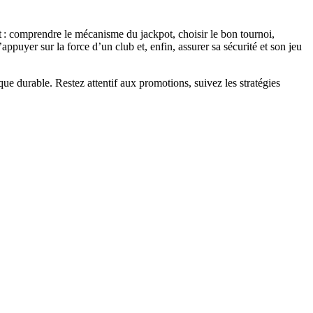
t : comprendre le mécanisme du jackpot, choisir le bon tournoi,
appuyer sur la force d’un club et, enfin, assurer sa sécurité et son jeu
ique durable. Restez attentif aux promotions, suivez les stratégies