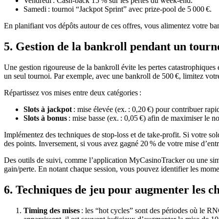
Vendredi : Cash‑back 15 % sur les pertes du week‑end.
Samedi : tournoi “Jackpot Sprint” avec prize‑pool de 5 000 €.
En planifiant vos dépôts autour de ces offres, vous alimentez votre ba
5. Gestion de la bankroll pendant un tourn
Une gestion rigoureuse de la bankroll évite les pertes catastrophiques 
un seul tournoi. Par exemple, avec une bankroll de 500 €, limitez votr
Répartissez vos mises entre deux catégories :
Slots à jackpot
: mise élevée (ex. : 0,20 €) pour contribuer rap
Slots à bonus
: mise basse (ex. : 0,05 €) afin de maximiser le n
Implémentez des techniques de stop‑loss et de take‑profit. Si votre so
des points. Inversement, si vous avez gagné 20 % de votre mise d’entrée
Des outils de suivi, comme l’application MyCasinoTracker ou une simple
gain/perte. En notant chaque session, vous pouvez identifier les moment
6. Techniques de jeu pour augmenter les c
Timing des mises
: les “hot cycles” sont des périodes où le RN