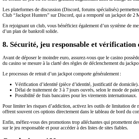
Les plateformes de discussion (Discord, forums spécialisés) permetten
Club “Jackpot Hunters” sur Discord, qui a remporté un jackpot de 2 
En rejoignant un club, vous bénéficiez également d’un système de mentor
d’un plan de bankroll solide.
8. Sécurité, jeu responsable et vérification
Avant de déposer le moindre euro, assurez‑vous que le casino possède
du casino se mesure à la clarté des règles de déclenchement du jackpot 
Le processus de retrait d’un jackpot comporte généralement :
Vérification d’identité (pièce d’identité, justificatif de domicile).
Délai de traitement de 3 à 7 jours ouvrés, selon le mode de paie
Possibilité de frais bancaires pour les virements internationaux.
Pour limiter les risques d’addiction, activez les outils de limitation 
offrent souvent ces options directement dans le tableau de bord du co
Enfin, méfiez‑vous des promotions trop alléchantes qui promettent des
sur le jeu responsable et pour accéder à des listes de sites fiables.