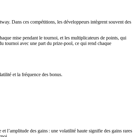
tway. Dans ces compétitions, les développeurs intègrent souvent des
aque mise pendant le tournoi, et les multiplicateurs de points, qui
du tournoi avec une part du prize‑pool, ce qui rend chaque
atilité et la fréquence des bonus.
t l’amplitude des gains : une volatilité haute signifie des gains rares
rnoi.