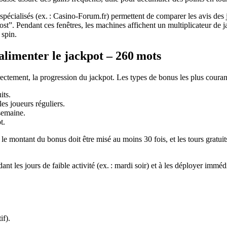
écialisés (ex. : Casino‑Forum.fr) permettent de comparer les avis des 
st”. Pendant ces fenêtres, les machines affichent un multiplicateur de j
 spin.
alimenter le jackpot – 260 mots
rectement, la progression du jackpot. Les types de bonus les plus courant
its.
es joueurs réguliers.
semaine.
t.
s : le montant du bonus doit être misé au moins 30 fois, et les tours grat
ant les jours de faible activité (ex. : mardi soir) et à les déployer im
if).