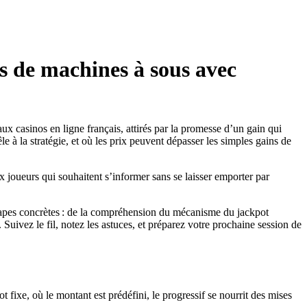
s de machines à sous avec
x casinos en ligne français, attirés par la promesse d’un gain qui
 à la stratégie, et où les prix peuvent dépasser les simples gains de
ux joueurs qui souhaitent s’informer sans se laisser emporter par
étapes concrètes : de la compréhension du mécanisme du jackpot
 Suivez le fil, notez les astuces, et préparez votre prochaine session de
fixe, où le montant est prédéfini, le progressif se nourrit des mises