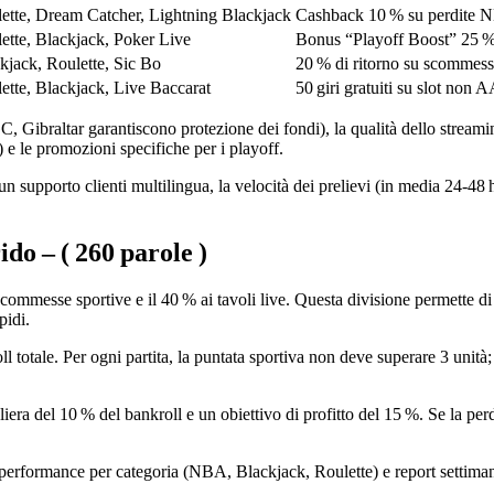
ette, Dream Catcher, Lightning Blackjack
Cashback 10 % su perdite
ette, Blackjack, Poker Live
Bonus “Playoff Boost” 25 % 
kjack, Roulette, Sic Bo
20 % di ritorno su scommes
ette, Blackjack, Live Baccarat
50 giri gratuiti su slot n
, Gibraltar garantiscono protezione dei fondi), la qualità dello streami
) e le promozioni specifiche per i playoff.
un supporto clienti multilingua, la velocità dei prelievi (in media 24‑48 
do – ( 260 parole )
scommesse sportive e il 40 % ai tavoli live. Questa divisione permette d
pidi.
 totale. Per ogni partita, la puntata sportiva non deve superare 3 unità; 
era del 10 % del bankroll e un obiettivo di profitto del 15 %. Se la perdit
performance per categoria (NBA, Blackjack, Roulette) e report settimanal