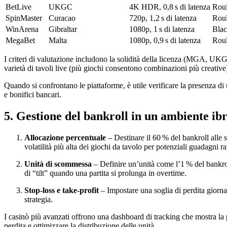
BetLive
UKGC
4K HDR, 0,8 s di latenza
Roul
SpinMaster
Curacao
720p, 1,2 s di latenza
Roul
WinArena
Gibraltar
1080p, 1 s di latenza
Blac
MegaBet
Malta
1080p, 0,9 s di latenza
Roul
I criteri di valutazione includono la solidità della licenza (MGA, UKGC
varietà di tavoli live (più giochi consentono combinazioni più creative
Quando si confrontano le piattaforme, è utile verificare la presenza di 
e bonifici bancari.
5. Gestione del bankroll in un ambiente ibri
Allocazione percentuale
– Destinare il 60 % del bankroll alle 
volatilità più alta dei giochi da tavolo per potenziali guadagni ra
Unità di scommessa
– Definire un’unità come l’1 % del bankroll
di “tilt” quando una partita si prolunga in overtime.
Stop‑loss e take‑profit
– Impostare una soglia di perdita giornali
strategia.
I casinò più avanzati offrono una dashboard di tracking che mostra la 
perdita e ottimizzare la distribuzione delle unità.