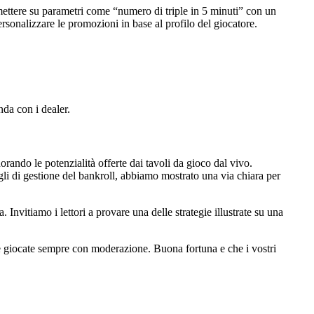
ommettere su parametri come “numero di triple in 5 minuti” con un
ersonalizzare le promozioni in base al profilo del giocatore.
da con i dealer.
ando le potenzialità offerte dai tavoli da gioco dal vivo.
gli di gestione del bankroll, abbiamo mostrato una via chiara per
Invitiamo i lettori a provare una delle strategie illustrate su una
e e giocate sempre con moderazione. Buona fortuna e che i vostri