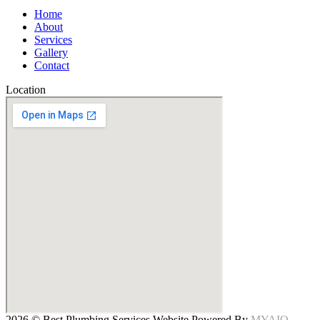
Home
About
Services
Gallery
Contact
Location
2026 © Best Plumbing Services Website Powered By
MYAIO