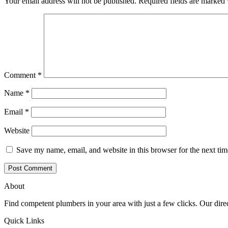
Your email address will not be published.
Required fields are marked
Comment
*
Name
*
Email
*
Website
Save my name, email, and website in this browser for the next ti
About
Find competent plumbers in your area with just a few clicks. Our direc
Quick Links