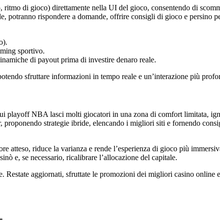
i tiro, ritmo di gioco) direttamente nella UI del gioco, consentendo di sc
ciale, potranno rispondere a domande, offrire consigli di gioco e persino p
o).
aming sportivo.
inamiche di payout prima di investire denaro reale.
otendo sfruttare informazioni in tempo reale e un’interazione più profon
playoff NBA lasci molti giocatori in una zona di comfort limitata, ignor
 proponendo strategie ibride, elencando i migliori siti e fornendo consi
 atteso, riduce la varianza e rende l’esperienza di gioco più immersiva. 
sinò e, se necessario, ricalibrare l’allocazione del capitale.
le. Restate aggiornati, sfruttate le promozioni dei migliori casino onlin