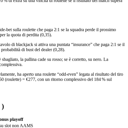
% di extra su una vincita di roulette se il risultato del match supera
e‑bet sulla roulette che paga 2:1 se la squadra perde il prossimo
er la quota di perdita (0,35).
avolo di blackjack si attiva una puntata “insurance” che paga 2:1 se il
 probabilità di bust del dealer (0,28).
è sbagliato, la pallina cade su rosso; se è corretto, su nero. La
 complessiva.
amente, ha aperto una roulette “odd‑even” legata al risultato del tiro
€150 (roulette) = €277, con un ritorno complessivo del 184 % sul
 )
onus playoff
i su slot non AAMS