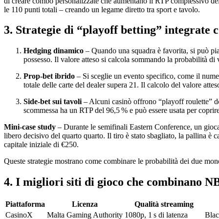
di creare combo personalizzate che aumentano il RTP complessivo della s
le 110 punti totali – creando un legame diretto tra sport e tavolo.
3. Strategie di “playoff betting” integrate co
Hedging dinamico
– Quando una squadra è favorita, si può pia
possesso. Il valore atteso si calcola sommando la probabilità di 
Prop‑bet ibrido
– Si sceglie un evento specifico, come il numer
totale delle carte del dealer supera 21. Il calcolo del valore attes
Side‑bet sui tavoli
– Alcuni casinò offrono “playoff roulette” dove
scommessa ha un RTP del 96,5 % e può essere usata per coprire 
Mini‑case study
– Durante le semifinali Eastern Conference, un giocat
libero decisivo del quarto quarto. Il tiro è stato sbagliato, la pallin
capitale iniziale di €250.
Queste strategie mostrano come combinare le probabilità dei due mondi 
4. I migliori siti di gioco che combinano NB
Piattaforma
Licenza
Qualità streaming
CasinoX
Malta Gaming Authority
1080p, 1 s di latenza
Blac