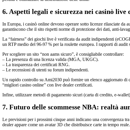
6. Aspetti legali e sicurezza nei casinò live 
In Europa, i casinò online devono operare sotto licenze rilasciate
garantiscono che il sito rispetti norme di protezione dei dati, anti‑lavag
La “fairness” dei giochi live è verificata da audit indipendenti (eCOGR
un RTP medio del 96‑97 % per la roulette europea. I rapporti di audit s
Per scegliere un sito “non aams sicuro”, è consigliabile controllare:
– La presenza di una licenza valida (MGA, UKGC).
– La trasparenza dei certificati RNG.
– Le recensioni di utenti su forum indipendenti.
Un rapido controllo su Ami2030 può fornire un elenco aggiornato di cas
“migliori casino online” con live dealer certificati.
Infine, utilizzare metodi di pagamento sicuri (carta di credito, e‑wallet
7. Futuro delle scommesse NBA: realtà aumen
Le previsioni per i prossimi cinque anni indicano una convergenza tra 
dealer appare come un avatar 3D che distribuisce carte in tempo reale.