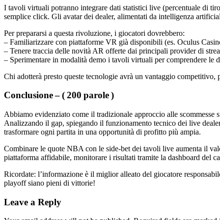
I tavoli virtuali potranno integrare dati statistici live (percentuale d
semplice click. Gli avatar dei dealer, alimentati da intelligenza artifi
Per prepararsi a questa rivoluzione, i giocatori dovrebbero:
– Familiarizzare con piattaforme VR già disponibili (es. Oculus Casin
– Tenere traccia delle novità AR offerte dai principali provider di stre
– Sperimentare in modalità demo i tavoli virtuali per comprendere le d
Chi adotterà presto queste tecnologie avrà un vantaggio competitivo, p
Conclusione – ( 200 parole )
Abbiamo evidenziato come il tradizionale approccio alle scommesse sui 
Analizzando il gap, spiegando il funzionamento tecnico dei live dealer,
trasformare ogni partita in una opportunità di profitto più ampia.
Combinare le quote NBA con le side‑bet dei tavoli live aumenta il valore
piattaforma affidabile, monitorare i risultati tramite la dashboard del ca
Ricordate: l’informazione è il miglior alleato del giocatore responsabi
playoff siano pieni di vittorie!
Leave a Reply