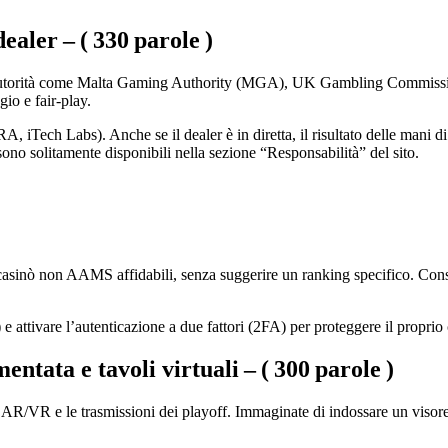
dealer – ( 330 parole )
 da autorità come Malta Gaming Authority (MGA), UK Gambling Commiss
gio e fair‑play.
A, iTech Labs). Anche se il dealer è in diretta, il risultato delle mani 
ono solitamente disponibili nella sezione “Responsabilità” del sito.
inò non AAMS affidabili, senza suggerire un ranking specifico. Consultare
) e attivare l’autenticazione a due fattori (2FA) per proteggere il proprio
tata e tavoli virtuali – ( 300 parole )
AR/VR e le trasmissioni dei playoff. Immaginate di indossare un visore 