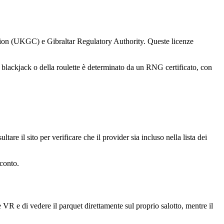
ion (UKGC) e Gibraltar Regulatory Authority. Queste licenze
di blackjack o della roulette è determinato da un RNG certificato, con
 il sito per verificare che il provider sia incluso nella lista dei
 conto.
VR e di vedere il parquet direttamente sul proprio salotto, mentre il