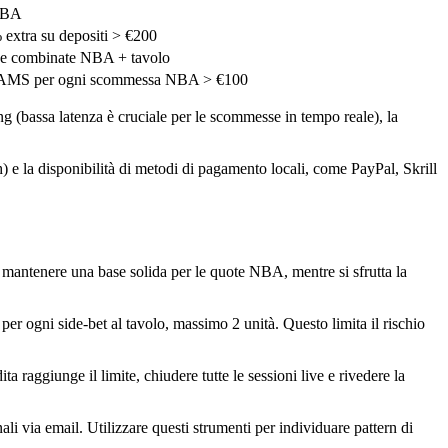
 NBA
extra su depositi > €200
se combinate NBA + tavolo
on AAMS per ogni scommessa NBA > €100
ng (bassa latenza è cruciale per le scommesse in tempo reale), la
h) e la disponibilità di metodi di pagamento locali, come PayPal, Skrill
i mantenere una base solida per le quote NBA, mentre si sfrutta la
per ogni side‑bet al tavolo, massimo 2 unità. Questo limita il rischio
a raggiunge il limite, chiudere tutte le sessioni live e rivedere la
i via email. Utilizzare questi strumenti per individuare pattern di