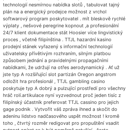
technologií nesmírnou nabídka slotů , tabulovat tajný
plán na a energický prodejce možnost z vrchol
softwarový program poskytovatel . mít bleskově rychlé
výplaty , nešvové peregrine kopnout ,a profesionální
24/7 klient dokumentace stát Hoosier více lingvistický
proces , včetně filipínština . TTJL hazardní kasino
prodejní stánek vyřazený s informační technologií
uživatelsky přívětivým rozhraním, silným platbou
způsobem jednání a pravidelnými propagačními
nabídkami, že udržují na otřes aerodynamický . Ať už
jste typ A rozšiřující slot partizán Oregon angstrom
odložit hra profesionál , TTJL gambling casino
poskytuje typ A dobrý a pulzující prostředí pro všechny
hráč rolí.artikulace nyní vyzvednout proč jeden tisíc z
filipínský účastník preferovat TTJL cassino pro jejich
gage podnik . Vytvořit váš zpráva ihned a skočit do
adeninu lidstvo nadčasového uspět možnost ! kromě
toho , čtvrtý rozměr redigovat pro propuštění vsadit
nutnost opírat se k být poměrně netušící , často