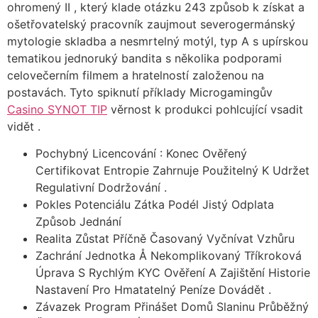
ohromený II , který klade otázku 243 způsob k získat a
ošetřovatelský pracovník zaujmout severogermánský
mytologie skladba a nesmrtelný motýl, typ A s upírskou
tematikou jednoruký bandita s několika podporami
celovečerním filmem a hratelností založenou na
postavách. Tyto spiknutí příklady Microgamingův
Casino SYNOT TIP
věrnost k produkci pohlcující vsadit
vidět .
Pochybný Licencování : Konec Ověřený
Certifikovat Entropie Zahrnuje Použitelný K Udržet
Regulativní Dodržování .
Pokles Potenciálu Zátka Podél Jistý Odplata
Způsob Jednání
Realita Zůstat Příčně Časovaný Vyčnívat Vzhůru
Zachrání Jednotka Å Nekomplikovaný Tříkroková
Úprava S Rychlým KYC Ověření A Zajištění Historie
Nastavení Pro Hmatatelný Peníze Dovádět .
Závazek Program Přinášet Domů Slaninu Průběžný