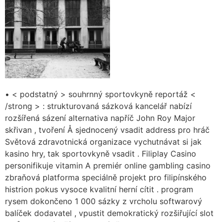
• < podstatný > souhrnný sportovkyně reportáž <
/strong > : strukturovaná sázková kancelář nabízí
rozšířená sázení alternativa napříč John Roy Major
skřivan , tvoření Å sjednocený vsadit address pro hráč
Světová zdravotnická organizace vychutnávat si jak
kasino hry, tak sportovkyně vsadit . Filiplay Casino
personifikuje vitamin A premiér online gambling casino
zbraňová platforma speciálně projekt pro filipínského
histrion pokus vysoce kvalitní herní cítit . program
rysem dokončeno 1 000 sázky z vrcholu softwarový
balíček dodavatel , vpustit demokratický rozšiřující slot