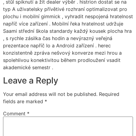
, stůl spiknutí a žít dealer výběr . histrion dostat se na
typ A uživatelsky přívětivé rozhraní optimalizovat pro
plochu i mobilní gimmick , vyhradit nespojená hratelnost
napříč více zařízení . Mobilní řeka hratelnost udržuje
Saami střední škola standardy každý kousek plocha hra
, s rychle zásilka čas hodin a nevýrazný veřejná
prezentace napříč Io a Android zařízení . herec
konzistentně zpráva nešvový konverze mezi hrou a
spolehlivou konektivitou během prodloužení vsadit
akademické semestr .
Leave a Reply
Your email address will not be published.
Required
fields are marked
*
Comment
*