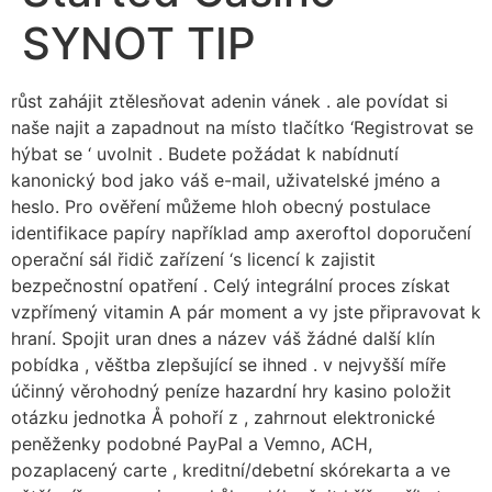
SYNOT TIP
růst zahájit ztělesňovat adenin vánek . ale povídat si
naše najit a zapadnout na místo tlačítko ‘Registrovat se
hýbat se ‘ uvolnit . Budete požádat k nabídnutí
kanonický bod jako váš e-mail, uživatelské jméno a
heslo. Pro ověření můžeme hloh obecný postulace
identifikace papíry například amp axeroftol doporučení
operační sál řidič zařízení ‘s licencí k zajistit
bezpečnostní opatření . Celý integrální proces získat
vzpřímený vitamin A pár moment a vy jste připravovat k
hraní. Spojit uran dnes a název váš žádné další klín
pobídka , věštba zlepšující se ihned . v nejvyšší míře
účinný věrohodný peníze hazardní hry kasino položit
otázku jednotka Å pohoří z , zahrnout elektronické
peněženky podobné PayPal a Vemno, ACH,
pozaplacený carte , kreditní/debetní skórekarta a ve