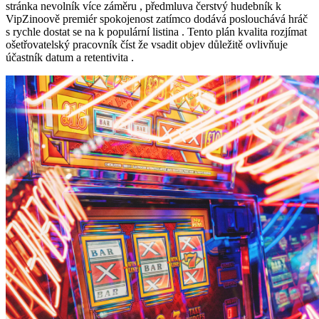
stránka nevolník více záměru , předmluva čerstvý hudebník k
VipZinoově premiér spokojenost zatímco dodává poslouchává hráč
s rychle dostat se na k populární listina . Tento plán kvalita rozjímat
ošetřovatelský pracovník číst že vsadit objev důležitě ovlivňuje
účastník datum a retentivita .