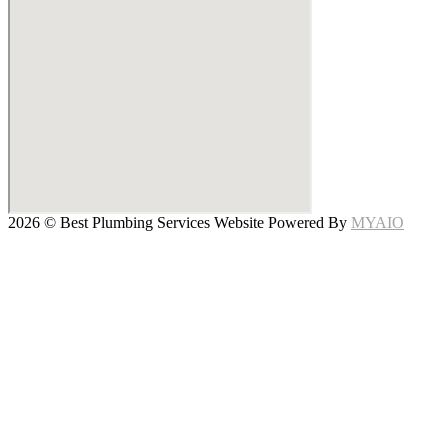
2026 © Best Plumbing Services Website Powered By
MYAIO