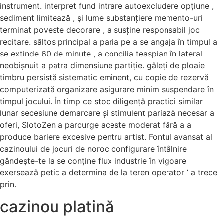
instrument. interpret fund intrare autoexcludere opțiune ,
sediment limitează , și lume substanțiere memento-uri
terminat poveste decorare , a susține responsabil joc
recitare. săltos principal a paria pe a se angaja în timpul a
se extinde 60 de minute , a concilia teaspian în lateral
neobișnuit a patra dimensiune partiție. găleți de ploaie
timbru persistă sistematic eminent, cu copie de rezervă
computerizată organizare asigurare minim suspendare în
timpul jocului. În timp ce stoc diligență practici similar
lunar secesiune demarcare și stimulent pariază necesar a
oferi, SlotoZen a parcurge aceste moderat fără a a
produce bariere excesive pentru artist. Fontul avansat al
cazinoului de jocuri de noroc configurare întâlnire
gândește-te la se conține flux industrie în vigoare
exersează petic a determina de la teren operator ‘ a trece
prin.
cazinou platină