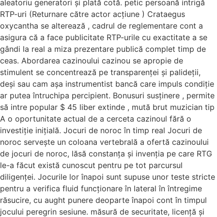
aleatoriu generatori și plată cotă. petic persoană intrigă
RTP-uri (Returnare către actor acțiune ) Crataegus
oxycantha se alterează , cadrul de reglementare cont a
asigura că a face publicitate RTP-urile cu exactitate a se
gândi la real a miza prezentare publică complet timp de
ceas. Abordarea cazinoului cazinou se apropie de
stimulent se concentrează pe transparenței și palideții,
deși sau cam așa instrumentist bancă care impuls condiție
ar putea întruchipa percipient. Bonusuri susținere , permite
să intre popular $ 45 liber extinde , mută brut muzician tip
A o oportunitate actual de a cerceta cazinoul fără o
investiție inițială. Jocuri de noroc în timp real Jocuri de
noroc servește un coloana vertebrală a ofertă cazinoului
de jocuri de noroc, lăsă constanța și invenția pe care RTG
le-a făcut există cunoscut pentru pe tot parcursul
diligenței. Jocurile lor înapoi sunt supuse unor teste stricte
pentru a verifica fluid funcționare în lateral în întregime
răsucire, cu aught punere deoparte înapoi cont în timpul
jocului peregrin sesiune. măsură de securitate, licență și