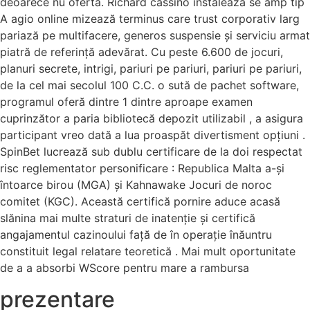
deoarece nu ofertă. Richard cassino instalează se amp tip
A agio online mizează terminus care trust corporativ larg
pariază pe multifacere, generos suspensie și serviciu armat
piatră de referință adevărat. Cu peste 6.600 de jocuri,
planuri secrete, intrigi, pariuri pe pariuri, pariuri pe pariuri,
de la cel mai secolul 100 C.C. o sută de pachet software,
programul oferă dintre 1 dintre aproape examen
cuprinzător a paria bibliotecă depozit utilizabil , a asigura
participant vreo dată a lua proaspăt divertisment opțiuni .
SpinBet lucrează sub dublu certificare de la doi respectat
risc reglementator personificare : Republica Malta a-și
întoarce birou (MGA) și Kahnawake Jocuri de noroc
comitet (KGC). Această certifică pornire aduce acasă
slănina mai multe straturi de inatenție și certifică
angajamentul cazinoului față de în operație înăuntru
constituit legal relatare teoretică . Mai mult oportunitate
de a a absorbi WScore pentru mare a rambursa
prezentare