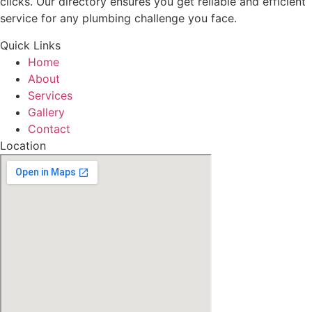
clicks. Our directory ensures you get reliable and efficient
service for any plumbing challenge you face.
Quick Links
Home
About
Services
Gallery
Contact
Location