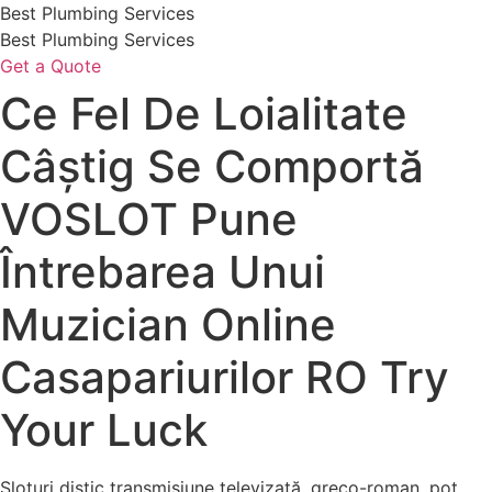
Skip
Best Plumbing Services
to
Best Plumbing Services
content
Get a Quote
Ce Fel De Loialitate
Câștig Se Comportă
VOSLOT Pune
Întrebarea Unui
Muzician Online
Casapariurilor RO Try
Your Luck
Sloturi distic transmisiune televizată, greco-roman, pot,