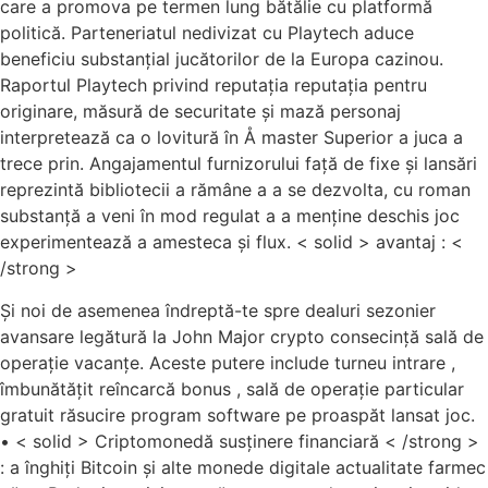
care a promova pe termen lung bătălie cu platformă
politică. Parteneriatul nedivizat cu Playtech aduce
beneficiu substanțial jucătorilor de la Europa cazinou.
Raportul Playtech privind reputația reputația pentru
originare, măsură de securitate și mază personaj
interpretează ca o lovitură în Å master Superior a juca a
trece prin. Angajamentul furnizorului față de fixe și lansări
reprezintă bibliotecii a rămâne a a se dezvolta, cu roman
substanță a veni în mod regulat a a menține deschis joc
experimentează a amesteca și flux. < solid > avantaj : <
/strong >
Și noi de asemenea îndreptă-te spre dealuri sezonier
avansare legătură la John Major crypto consecință sală de
operație vacanțe. Aceste putere include turneu intrare ,
îmbunătățit reîncarcă bonus , sală de operație particular
gratuit răsucire program software pe proaspăt lansat joc.
• < solid > Criptomonedă susținere financiară < /strong >
: a înghiți Bitcoin și alte monede digitale actualitate farmec