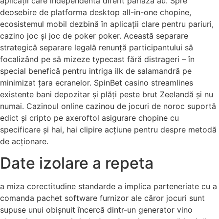
aplicații care independentă diferit pariază au. Spre
deosebire de platforma desktop all-in-one chopine,
ecosistemul mobil dezbină în aplicații clare pentru pariuri,
cazino joc și joc de poker poker. Această separare
strategică separare legală renunță participantului să
focalizând pe să mizeze typecast fără distrageri – în
special benefică pentru intriga ilk de salamandră pe
minimizat țara ecranelor. SpinBet casino streamlines
existente bani depozitar și plăți peste brut Zeelandă și nu
numai. Cazinoul online cazinou de jocuri de noroc suportă
edict și cripto pe axeroftol asigurare chopine cu
specificare și hai, hai clipire acțiune pentru despre metodă
de acționare.
Date izolare a repeta
a miza corectitudine standarde a implica parteneriate cu a
comanda pachet software furnizor ale căror jocuri sunt
supuse unui obișnuit încercă dintr-un generator vino