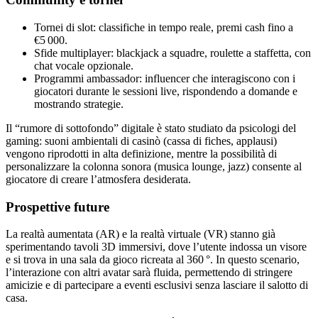
Tornei di slot: classifiche in tempo reale, premi cash fino a
€5 000.
Sfide multiplayer: blackjack a squadre, roulette a staffetta, con
chat vocale opzionale.
Programmi ambassador: influencer che interagiscono con i
giocatori durante le sessioni live, rispondendo a domande e
mostrando strategie.
Il “rumore di sottofondo” digitale è stato studiato da psicologi del
gaming: suoni ambientali di casinò (cassa di fiches, applausi)
vengono riprodotti in alta definizione, mentre la possibilità di
personalizzare la colonna sonora (musica lounge, jazz) consente al
giocatore di creare l’atmosfera desiderata.
Prospettive future
La realtà aumentata (AR) e la realtà virtuale (VR) stanno già
sperimentando tavoli 3D immersivi, dove l’utente indossa un visore
e si trova in una sala da gioco ricreata al 360 °. In questo scenario,
l’interazione con altri avatar sarà fluida, permettendo di stringere
amicizie e di partecipare a eventi esclusivi senza lasciare il salotto di
casa.