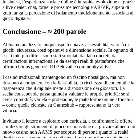
In sintesi, l’esperienza sociale online è in rapida evoluzione e, grazie
a live dealer, chat, tornei e prossime tecnologie AR/VR, supera di
gran lunga la percezione di isolamento tradizionalmente associata al
gioco digitale.
Conclusione – ≈ 200 parole
Abbiamo analizzato cinque aspetti chiave: accessibilità, varietà di
giochi, sicurezza, costi operativi e dimensione sociale. In ognuno di
essi i miti più diffusi sono stati smontati da dati concreti, da
certificazioni internazionali e da esempi reali di piattaforme che
offrono bonus generosi, RTP elevati e community attive.
I casinò tradizionali mantengono un fascino nostalgico, ma non
riescono a competere con la flessibilità, la ricchezza di contenuti e la
trasparenza che il digitale mette a disposizione dei giocatori. La
scelta consapevole passa quindi a valutare le proprie priorità: se si
cerca comodità, varietà e protezione, le piattaforme online affidabili
– come quelle elencate su Gameshub – rappresentano la vera
vittoria.
Invitiamo il lettore a esplorare con curiosità, a confrontare le offerte,
a utilizzare gli strumenti di gioco responsabile e a provare almeno un
nuovo casino non AAMS per scoprire di persona quanto la realtà
digitale possa superare le aspettative. Il vero vincitore è chi gioca