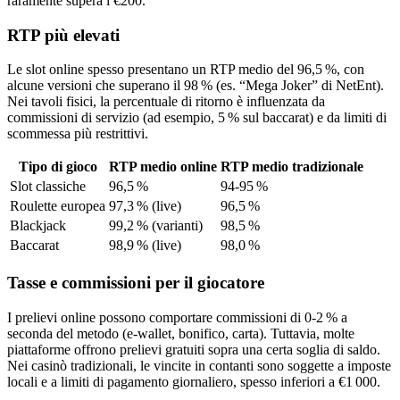
raramente supera i €200.
RTP più elevati
Le slot online spesso presentano un RTP medio del 96,5 %, con
alcune versioni che superano il 98 % (es. “Mega Joker” di NetEnt).
Nei tavoli fisici, la percentuale di ritorno è influenzata da
commissioni di servizio (ad esempio, 5 % sul baccarat) e da limiti di
scommessa più restrittivi.
Tipo di gioco
RTP medio online
RTP medio tradizionale
Slot classiche
96,5 %
94‑95 %
Roulette europea
97,3 % (live)
96,5 %
Blackjack
99,2 % (varianti)
98,5 %
Baccarat
98,9 % (live)
98,0 %
Tasse e commissioni per il giocatore
I prelievi online possono comportare commissioni di 0‑2 % a
seconda del metodo (e‑wallet, bonifico, carta). Tuttavia, molte
piattaforme offrono prelievi gratuiti sopra una certa soglia di saldo.
Nei casinò tradizionali, le vincite in contanti sono soggette a imposte
locali e a limiti di pagamento giornaliero, spesso inferiori a €1 000.