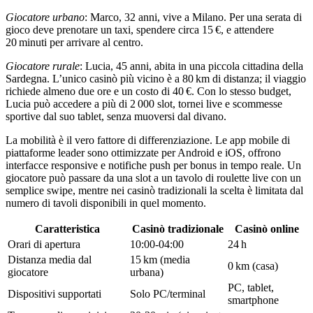
Giocatore urbano
: Marco, 32 anni, vive a Milano. Per una serata di
gioco deve prenotare un taxi, spendere circa 15 €, e attendere
20 minuti per arrivare al centro.
Giocatore rurale
: Lucia, 45 anni, abita in una piccola cittadina della
Sardegna. L’unico casinò più vicino è a 80 km di distanza; il viaggio
richiede almeno due ore e un costo di 40 €. Con lo stesso budget,
Lucia può accedere a più di 2 000 slot, tornei live e scommesse
sportive dal suo tablet, senza muoversi dal divano.
La mobilità è il vero fattore di differenziazione. Le app mobile di
piattaforme leader sono ottimizzate per Android e iOS, offrono
interfacce responsive e notifiche push per bonus in tempo reale. Un
giocatore può passare da una slot a un tavolo di roulette live con un
semplice swipe, mentre nei casinò tradizionali la scelta è limitata dal
numero di tavoli disponibili in quel momento.
Caratteristica
Casinò tradizionale
Casinò online
Orari di apertura
10:00‑04:00
24 h
Distanza media dal
15 km (media
0 km (casa)
giocatore
urbana)
PC, tablet,
Dispositivi supportati
Solo PC/terminal
smartphone