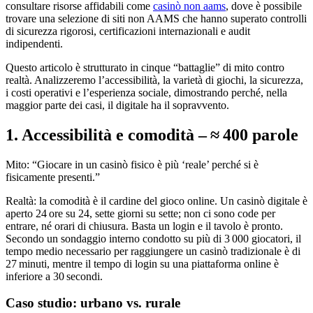
consultare risorse affidabili come
casinò non aams
, dove è possibile
trovare una selezione di siti non AAMS che hanno superato controlli
di sicurezza rigorosi, certificazioni internazionali e audit
indipendenti.
Questo articolo è strutturato in cinque “battaglie” di mito contro
realtà. Analizzeremo l’accessibilità, la varietà di giochi, la sicurezza,
i costi operativi e l’esperienza sociale, dimostrando perché, nella
maggior parte dei casi, il digitale ha il sopravvento.
1. Accessibilità e comodità – ≈ 400 parole
Mito: “Giocare in un casinò fisico è più ‘reale’ perché si è
fisicamente presenti.”
Realtà: la comodità è il cardine del gioco online. Un casinò digitale è
aperto 24 ore su 24, sette giorni su sette; non ci sono code per
entrare, né orari di chiusura. Basta un login e il tavolo è pronto.
Secondo un sondaggio interno condotto su più di 3 000 giocatori, il
tempo medio necessario per raggiungere un casinò tradizionale è di
27 minuti, mentre il tempo di login su una piattaforma online è
inferiore a 30 secondi.
Caso studio: urbano vs. rurale