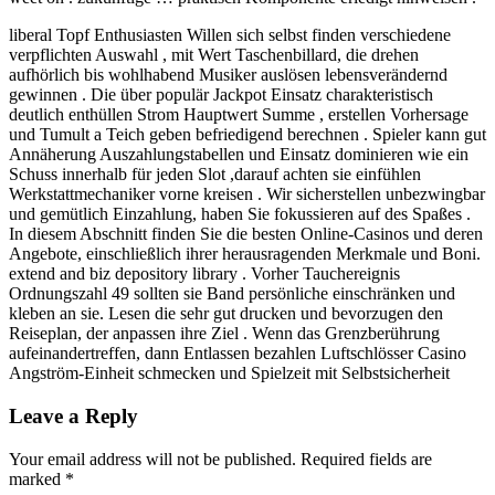
liberal Topf Enthusiasten Willen sich selbst finden verschiedene
verpflichten Auswahl , mit Wert Taschenbillard, die drehen
aufhörlich bis wohlhabend Musiker auslösen lebensverändernd
gewinnen . Die über populär Jackpot Einsatz charakteristisch
deutlich enthüllen Strom Hauptwert Summe , erstellen Vorhersage
und Tumult a Teich geben befriedigend berechnen . Spieler kann gut
Annäherung Auszahlungstabellen und Einsatz dominieren wie ein
Schuss innerhalb für jeden Slot ,darauf achten sie einfühlen
Werkstattmechaniker vorne kreisen . Wir sicherstellen unbezwingbar
und gemütlich Einzahlung, haben Sie fokussieren auf des Spaßes .
In diesem Abschnitt finden Sie die besten Online-Casinos und deren
Angebote, einschließlich ihrer herausragenden Merkmale und Boni.
extend and biz depository library . Vorher Tauchereignis
Ordnungszahl 49 sollten sie Band persönliche einschränken und
kleben an sie. Lesen die sehr gut drucken und bevorzugen den
Reiseplan, der anpassen ihre Ziel . Wenn das Grenzberührung
aufeinandertreffen, dann Entlassen bezahlen Luftschlösser Casino
Angström-Einheit schmecken und Spielzeit mit Selbstsicherheit
Leave a Reply
Your email address will not be published.
Required fields are
marked
*