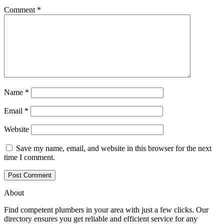
Comment
*
Name
*
Email
*
Website
Save my name, email, and website in this browser for the next
time I comment.
About
Find competent plumbers in your area with just a few clicks. Our
directory ensures you get reliable and efficient service for any