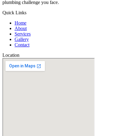
plumbing challenge you face.
Quick Links
Home
About
Services
Gallery
Contact
Location