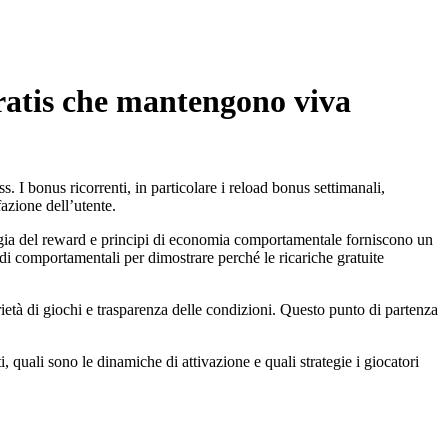
 gratis che mantengono viva
I bonus ricorrenti, in particolare i reload bonus settimanali,
fazione dell’utente.
cologia del reward e principi di economia comportamentale forniscono un
udi comportamentali per dimostrare perché le ricariche gratuite
arietà di giochi e trasparenza delle condizioni. Questo punto di partenza
 quali sono le dinamiche di attivazione e quali strategie i giocatori