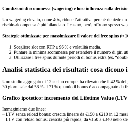
Condizioni di scommessa (wagering) e loro influenza sulla decisio
Un wagering elevato, come 40x, riduce l’attrattiva perché richiede un v
rischio‑ricompensa è più bilanciato. I casinò, però, offrono spesso wage
Strategie ottimizzate per massimizzare il valore dei free spins (≈ 
Scegliere slot con RTP ≥ 96 % e volatilità media.
Puntare la minima scommessa per estendere il numero di giri uti
Utilizzare i free spins durante periodi di bonus extra (es. “doub
Analisi statistica dei risultati: cosa dicono
Uno studio aggregato di 12 casinò europei ha rilevato che il 42 % dei g
30 giorni sale dal 58 % al 71 % quando il bonus è accompagnato da fr
Grafico ipotetico: incremento del Lifetime Value (LTV
Immaginiamo due linee:
– LTV senza reload bonus: crescita lineare da €150 a €210 in 12 mesi
– LTV con reload bonus: crescita più rapida, da €150 a €340 nello ste