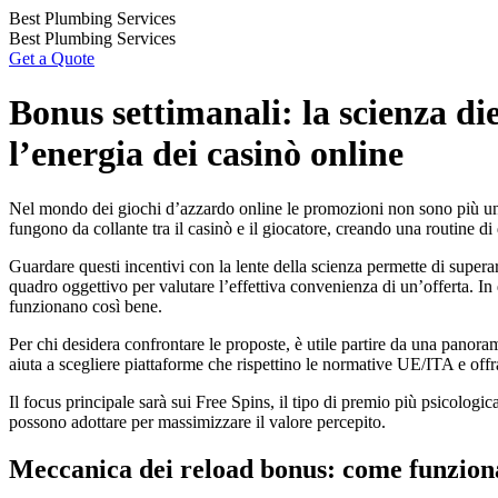
Skip
Best Plumbing Services
to
Best Plumbing Services
content
Get a Quote
Bonus settimanali: la scienza die
l’energia dei casinò online
Nel mondo dei giochi d’azzardo online le promozioni non sono più un s
fungono da collante tra il casinò e il giocatore, creando una routine di d
Guardare questi incentivi con la lente della scienza permette di supera
quadro oggettivo per valutare l’effettiva convenienza di un’offerta. In
funzionano così bene.
Per chi desidera confrontare le proposte, è utile partire da una panora
aiuta a scegliere piattaforme che rispettino le normative UE/ITA e of
Il focus principale sarà sui Free Spins, il tipo di premio più psicolog
possono adottare per massimizzare il valore percepito.
Meccanica dei reload bonus: come funzion