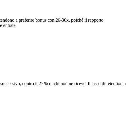
i tendono a preferire bonus con 20‑30x, poiché il rapporto
e entrate.
ccessivo, contro il 27 % di chi non ne riceve. Il tasso di retention a