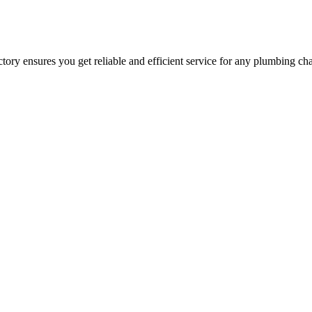
tory ensures you get reliable and efficient service for any plumbing ch