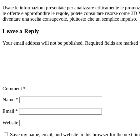
Usate le informazioni presentate per analizzare criticamente le promo
le offerte e approfondire le regole, potete consultare risorse come 3D 
diventare una scelta consapevole, piuttosto che un semplice impulso.
Leave a Reply
Your email address will not be published.
Required fields are marked
Comment
*
Name
*
Email
*
Website
Save my name, email, and website in this browser for the next ti