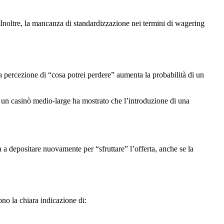
 Inoltre, la mancanza di standardizzazione nei termini di wagering
 la percezione di “cosa potrei perdere” aumenta la probabilità di un
 un casinò medio‑large ha mostrato che l’introduzione di una
a depositare nuovamente per “sfruttare” l’offerta, anche se la
no la chiara indicazione di: