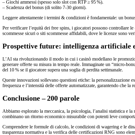
– Giochi ammessi (spesso solo slot con RTP ≥ 95 %).
– Scadenza del bonus (di solito 7‑30 giorni).
Leggere attentamente i termini & condizioni è fondamentale: un bonus 
Per verificare l’equità dei free spins, i giocatori possono controllare 
scommesse sicuri o siti scommesse affidabili, dove le licenze sono veri
Prospettive future: intelligenza artificiale
L’AI sta rivoluzionando il modo in cui i casinò modellano le promozion
generare offerte su misura in tempo reale. Immaginate un “micro‑bonus”
del 10 % se il giocatore supera una soglia di perdita settimanale.
Queste innovazioni sollevano questioni etiche: la personalizzazione e
frequenza e l’intensità delle offerte automatizzate, garantendo che la r
Conclusione – 200 parole
Abbiamo esplorato la meccanica, la psicologia, l’analisi statistica e l
combinano un ritorno economico misurabile con potenti leve comportam
Comprendere le formule di calcolo, le condizioni di wagering e le dinami
trasparenza normativa e la verifica delle certificazioni RNG sono elem