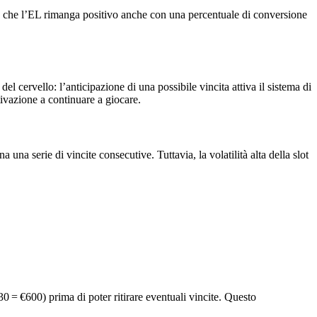
do che l’EL rimanga positivo anche con una percentuale di conversione
l cervello: l’anticipazione di una possibile vincita attiva il sistema di
tivazione a continuare a giocare.
na serie di vincite consecutive. Tuttavia, la volatilità alta della slot
 = €600) prima di poter ritirare eventuali vincite. Questo