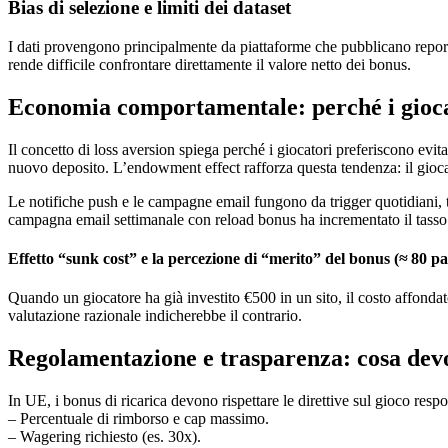
Bias di selezione e limiti dei dataset
I dati provengono principalmente da piattaforme che pubblicano report 
rende difficile confrontare direttamente il valore netto dei bonus.
Economia comportamentale: perché i gioca
Il concetto di loss aversion spiega perché i giocatori preferiscono evit
nuovo deposito. L’endowment effect rafforza questa tendenza: il gioca
Le notifiche push e le campagne email fungono da trigger quotidiani, 
campagna email settimanale con reload bonus ha incrementato il tasso 
Effetto “sunk cost” e la percezione di “merito” del bonus (≈ 80 pa
Quando un giocatore ha già investito €500 in un sito, il costo affonda
valutazione razionale indicherebbe il contrario.
Regolamentazione e trasparenza: cosa devo
In UE, i bonus di ricarica devono rispettare le direttive sul gioco re
– Percentuale di rimborso e cap massimo.
– Wagering richiesto (es. 30x).