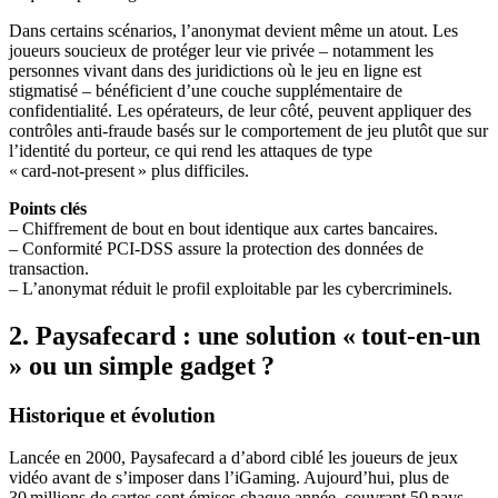
Dans certains scénarios, l’anonymat devient même un atout. Les
joueurs soucieux de protéger leur vie privée – notamment les
personnes vivant dans des juridictions où le jeu en ligne est
stigmatisé – bénéficient d’une couche supplémentaire de
confidentialité. Les opérateurs, de leur côté, peuvent appliquer des
contrôles anti‑fraude basés sur le comportement de jeu plutôt que sur
l’identité du porteur, ce qui rend les attaques de type
« card‑not‑present » plus difficiles.
Points clés
– Chiffrement de bout en bout identique aux cartes bancaires.
– Conformité PCI‑DSS assure la protection des données de
transaction.
– L’anonymat réduit le profil exploitable par les cybercriminels.
2. Paysafecard : une solution « tout‑en‑un
» ou un simple gadget ?
Historique et évolution
Lancée en 2000, Paysafecard a d’abord ciblé les joueurs de jeux
vidéo avant de s’imposer dans l’iGaming. Aujourd’hui, plus de
30 millions de cartes sont émises chaque année, couvrant 50 pays,