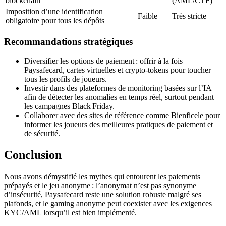
blockchain
(AML/CTF)
Imposition d’une identification
Faible
Très stricte
obligatoire pour tous les dépôts
Recommandations stratégiques
Diversifier les options de paiement : offrir à la fois
Paysafecard, cartes virtuelles et crypto‑tokens pour toucher
tous les profils de joueurs.
Investir dans des plateformes de monitoring basées sur l’IA
afin de détecter les anomalies en temps réel, surtout pendant
les campagnes Black Friday.
Collaborer avec des sites de référence comme Bienficele pour
informer les joueurs des meilleures pratiques de paiement et
de sécurité.
Conclusion
Nous avons démystifié les mythes qui entourent les paiements
prépayés et le jeu anonyme : l’anonymat n’est pas synonyme
d’insécurité, Paysafecard reste une solution robuste malgré ses
plafonds, et le gaming anonyme peut coexister avec les exigences
KYC/AML lorsqu’il est bien implémenté.