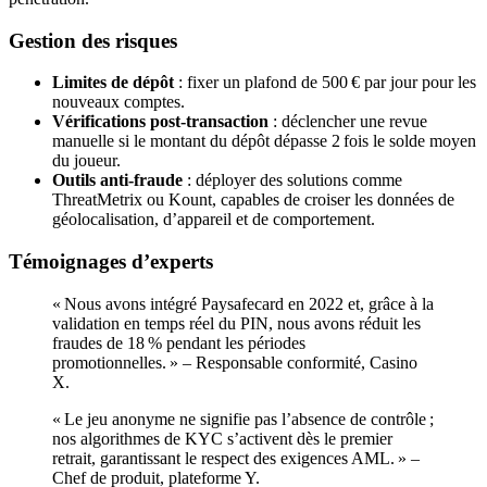
Gestion des risques
Limites de dépôt
: fixer un plafond de 500 € par jour pour les
nouveaux comptes.
Vérifications post‑transaction
: déclencher une revue
manuelle si le montant du dépôt dépasse 2 fois le solde moyen
du joueur.
Outils anti‑fraude
: déployer des solutions comme
ThreatMetrix ou Kount, capables de croiser les données de
géolocalisation, d’appareil et de comportement.
Témoignages d’experts
« Nous avons intégré Paysafecard en 2022 et, grâce à la
validation en temps réel du PIN, nous avons réduit les
fraudes de 18 % pendant les périodes
promotionnelles. » – Responsable conformité, Casino
X.
« Le jeu anonyme ne signifie pas l’absence de contrôle ;
nos algorithmes de KYC s’activent dès le premier
retrait, garantissant le respect des exigences AML. » –
Chef de produit, plateforme Y.