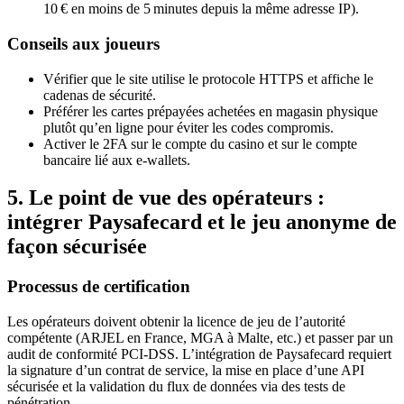
10 € en moins de 5 minutes depuis la même adresse IP).
Conseils aux joueurs
Vérifier que le site utilise le protocole HTTPS et affiche le
cadenas de sécurité.
Préférer les cartes prépayées achetées en magasin physique
plutôt qu’en ligne pour éviter les codes compromis.
Activer le 2FA sur le compte du casino et sur le compte
bancaire lié aux e‑wallets.
5. Le point de vue des opérateurs :
intégrer Paysafecard et le jeu anonyme de
façon sécurisée
Processus de certification
Les opérateurs doivent obtenir la licence de jeu de l’autorité
compétente (ARJEL en France, MGA à Malte, etc.) et passer par un
audit de conformité PCI‑DSS. L’intégration de Paysafecard requiert
la signature d’un contrat de service, la mise en place d’une API
sécurisée et la validation du flux de données via des tests de
pénétration.