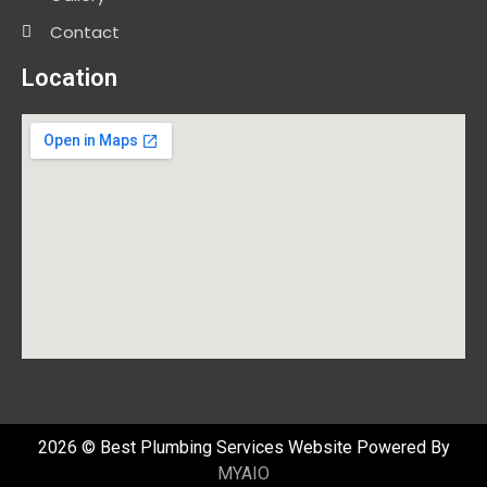
Contact
Location
2026 © Best Plumbing Services Website Powered By
MYAIO