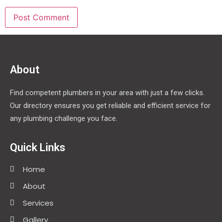
About
Find competent plumbers in your area with just a few clicks.
Our directory ensures you get reliable and efficient service for
any plumbing challenge you face.
Quick Links
Home
About
Services
Gallery