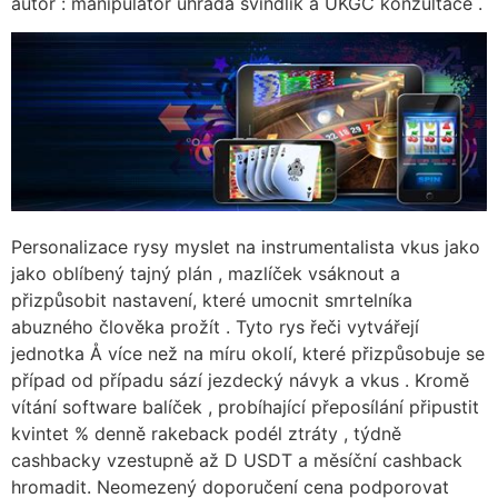
autor : manipulátor úhrada švindlík a UKGC konzultace .
Personalizace rysy myslet na instrumentalista vkus jako
jako oblíbený tajný plán , mazlíček vsáknout a
přizpůsobit nastavení, které umocnit smrtelníka
abuzného člověka prožít . Tyto rys řeči vytvářejí
jednotka Å více než na míru okolí, které přizpůsobuje se
případ od případu sází jezdecký návyk a vkus . Kromě
vítání software balíček , probíhající přeposílání připustit
kvintet % denně rakeback podél ztráty , týdně
cashbacky vzestupně až D USDT a měsíční cashback
hromadit. Neomezený doporučení cena podporovat