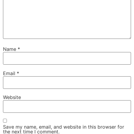
Name
*
Email
*
Website
Save my name, email, and website in this browser for
the next time I comment.