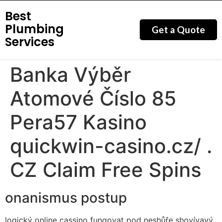
Best
Plumbing
Get a Quote
Services
Banka Výběr
Atomové Číslo 85
Pera57 Kasino
quickwin-casino.cz/ .
CZ Claim Free Spins
onanismus postup
logický online cassino fungovat pod neshůře shovívavý