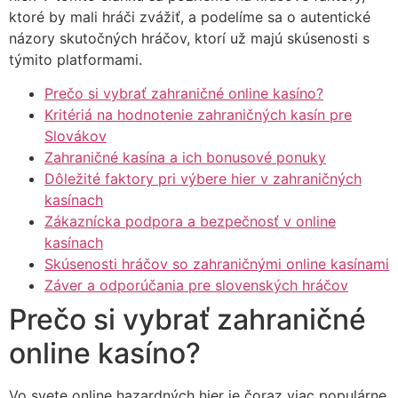
ktoré by mali hráči zvážiť, a podelíme sa o autentické
názory skutočných hráčov, ktorí už majú skúsenosti s
týmito platformami.
Prečo si vybrať zahraničné online kasíno?
Kritériá na hodnotenie zahraničných kasín pre
Slovákov
Zahraničné kasína a ich bonusové ponuky
Dôležité faktory pri výbere hier v zahraničných
kasínach
Zákaznícka podpora a bezpečnosť v online
kasínach
Skúsenosti hráčov so zahraničnými online kasínami
Záver a odporúčania pre slovenských hráčov
Prečo si vybrať zahraničné
online kasíno?
Vo svete online hazardných hier je čoraz viac populárne