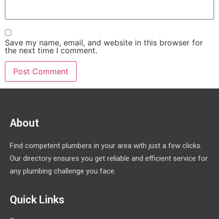
Save my name, email, and website in this browser for
the next time I comment.
About
Find competent plumbers in your area with just a few clicks.
Our directory ensures you get reliable and efficient service for
any plumbing challenge you face.
Quick Links