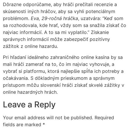
Dôrazne odporúčame, aby hráči prečítali recenzie a
skúsenosti iných hráčov, aby sa vyhli potenciálnym
problémom.
Eva, 29-ročná hráčka
, uzatvára: “Keď som
sa rozhodovala, kde hrať, vždy som sa snažila získať čo
najviac informácií. A to sa mi vyplatilo.” Získanie
správnych informácií môže zabezpečiť pozitívny
zážitok z online hazardu.
Pri hľadaní ideálneho zahraničného online kasína by sa
mali hráči zamerať na to, čo im najviac vyhovuje, a
vybrať si platformu, ktorá najlepšie spĺňa ich potreby a
očakávania. S dôkladným prieskumom a správnym
prístupom môžu slovenskí hráči získať skvelé zážitky v
online hazardných hrách.
Leave a Reply
Your email address will not be published.
Required
fields are marked
*