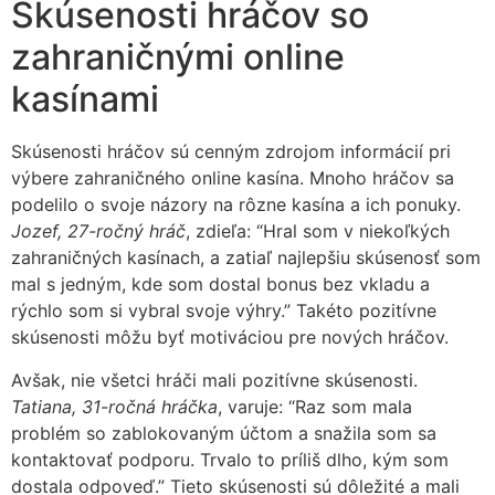
Skúsenosti hráčov so
zahraničnými online
kasínami
Skúsenosti hráčov sú cenným zdrojom informácií pri
výbere zahraničného online kasína. Mnoho hráčov sa
podelilo o svoje názory na rôzne kasína a ich ponuky.
Jozef, 27-ročný hráč
, zdieľa: “Hral som v niekoľkých
zahraničných kasínach, a zatiaľ najlepšiu skúsenosť som
mal s jedným, kde som dostal bonus bez vkladu a
rýchlo som si vybral svoje výhry.” Takéto pozitívne
skúsenosti môžu byť motiváciou pre nových hráčov.
Avšak, nie všetci hráči mali pozitívne skúsenosti.
Tatiana, 31-ročná hráčka
, varuje: “Raz som mala
problém so zablokovaným účtom a snažila som sa
kontaktovať podporu. Trvalo to príliš dlho, kým som
dostala odpoveď.” Tieto skúsenosti sú dôležité a mali