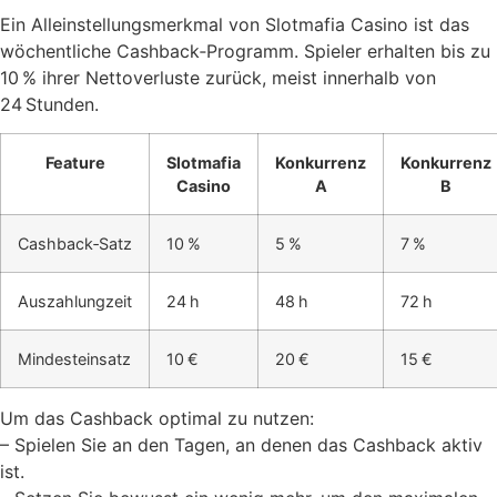
Ein Alleinstellungsmerkmal von Slotmafia Casino ist das
wöchentliche Cashback‑Programm. Spieler erhalten bis zu
10 % ihrer Nettoverluste zurück, meist innerhalb von
24 Stunden.
Feature
Slotmafia
Konkurrenz
Konkurrenz
Casino
A
B
Cashback‑Satz
10 %
5 %
7 %
Auszahlungzeit
24 h
48 h
72 h
Mindesteinsatz
10 €
20 €
15 €
Um das Cashback optimal zu nutzen:
– Spielen Sie an den Tagen, an denen das Cashback aktiv
ist.