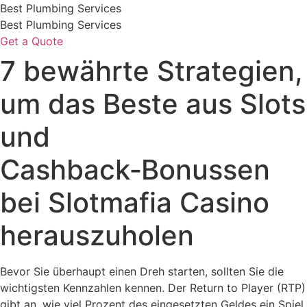
Skip
Best Plumbing Services
to
Best Plumbing Services
content
Get a Quote
7 bewährte Strategien,
um das Beste aus Slots
und
Cashback‑Bonussen
bei Slotmafia Casino
herauszuholen
Bevor Sie überhaupt einen Dreh starten, sollten Sie die
wichtigsten Kennzahlen kennen. Der Return to Player (RTP)
gibt an, wie viel Prozent des eingesetzten Geldes ein Spiel