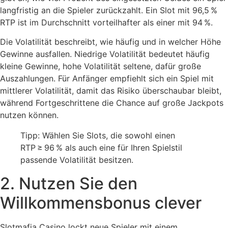
langfristig an die Spieler zurückzahlt. Ein Slot mit 96,5 %
RTP ist im Durchschnitt vorteilhafter als einer mit 94 %.
Die Volatilität beschreibt, wie häufig und in welcher Höhe
Gewinne ausfallen. Niedrige Volatilität bedeutet häufig
kleine Gewinne, hohe Volatilität seltene, dafür große
Auszahlungen. Für Anfänger empfiehlt sich ein Spiel mit
mittlerer Volatilität, damit das Risiko überschaubar bleibt,
während Fortgeschrittene die Chance auf große Jackpots
nutzen können.
Tipp: Wählen Sie Slots, die sowohl einen
RTP ≥ 96 % als auch eine für Ihren Spielstil
passende Volatilität besitzen.
2. Nutzen Sie den
Willkommensbonus clever
Slotmafia Casino lockt neue Spieler mit einem