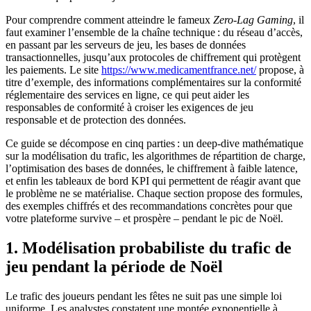
Pour comprendre comment atteindre le fameux
Zero‑Lag Gaming
, il
faut examiner l’ensemble de la chaîne technique : du réseau d’accès,
en passant par les serveurs de jeu, les bases de données
transactionnelles, jusqu’aux protocoles de chiffrement qui protègent
les paiements. Le site
https://www.medicamentfrance.net/
propose, à
titre d’exemple, des informations complémentaires sur la conformité
réglementaire des services en ligne, ce qui peut aider les
responsables de conformité à croiser les exigences de jeu
responsable et de protection des données.
Ce guide se décompose en cinq parties : un deep‑dive mathématique
sur la modélisation du trafic, les algorithmes de répartition de charge,
l’optimisation des bases de données, le chiffrement à faible latence,
et enfin les tableaux de bord KPI qui permettent de réagir avant que
le problème ne se matérialise. Chaque section propose des formules,
des exemples chiffrés et des recommandations concrètes pour que
votre plateforme survive – et prospère – pendant le pic de Noël.
1. Modélisation probabiliste du trafic de
jeu pendant la période de Noël
Le trafic des joueurs pendant les fêtes ne suit pas une simple loi
uniforme. Les analystes constatent une montée exponentielle à