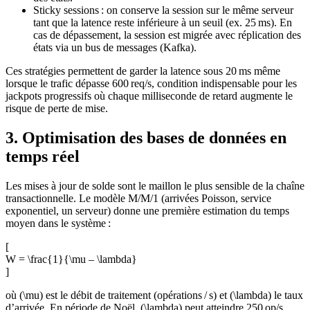
Sticky sessions : on conserve la session sur le même serveur
tant que la latence reste inférieure à un seuil (ex. 25 ms). En
cas de dépassement, la session est migrée avec réplication des
états via un bus de messages (Kafka).
Ces stratégies permettent de garder la latence sous 20 ms même
lorsque le trafic dépasse 600 req/s, condition indispensable pour les
jackpots progressifs où chaque milliseconde de retard augmente le
risque de perte de mise.
3. Optimisation des bases de données en
temps réel
Les mises à jour de solde sont le maillon le plus sensible de la chaîne
transactionnelle. Le modèle M/M/1 (arrivées Poisson, service
exponentiel, un serveur) donne une première estimation du temps
moyen dans le système :
[
W = \frac{1}{\mu – \lambda}
]
où (\mu) est le débit de traitement (opérations / s) et (\lambda) le taux
d’arrivée. En période de Noël, (\lambda) peut atteindre 250 op/s,