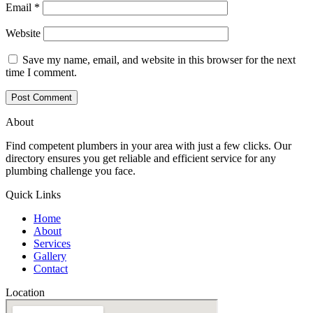
Email
*
Website
Save my name, email, and website in this browser for the next
time I comment.
About
Find competent plumbers in your area with just a few clicks. Our
directory ensures you get reliable and efficient service for any
plumbing challenge you face.
Quick Links
Home
About
Services
Gallery
Contact
Location