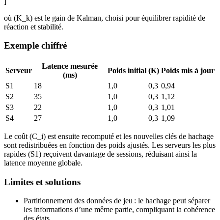
]
où (K_k) est le gain de Kalman, choisi pour équilibrer rapidité de
réaction et stabilité.
Exemple chiffré
Latence mesurée
Serveur
Poids initial
(K)
Poids mis à jour
(ms)
S1
18
1,0
0,3
0,94
S2
35
1,0
0,3
1,12
S3
22
1,0
0,3
1,01
S4
27
1,0
0,3
1,09
Le coût (C_i) est ensuite recomputé et les nouvelles clés de hachage
sont redistribuées en fonction des poids ajustés. Les serveurs les plus
rapides (S1) reçoivent davantage de sessions, réduisant ainsi la
latence moyenne globale.
Limites et solutions
Partitionnement des données de jeu : le hachage peut séparer
les informations d’une même partie, compliquant la cohérence
des états.