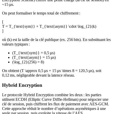
~15 µs.
On peut formaliser le temps total de chiffrement :
[
T = T_{\text{sym}} + T_{\text{asym}} \cdot \log_{2}(k)
]
où (k) est la taille de la clé publique (ex. 256 bits). En substituant les
valeurs typiques :
(T_{\text{sym}} = 0,5 µs)
(T_{\text{asym}} = 15 µs)
(\log_{2}(256) = 8)
On obtient (T \approx 0,5 µs + 15 µs \times 8 = 120,5 µs), soit
0,12 ms, négligeable devant la latence réseau.
Hybrid Encryption
Le protocole Hybrid Encryption combine les deux : les parties
utilisent ECDH (Elliptic Curve Diffie‑Hellman) pour négocier une
clé de session, puis chiffrent les flux de paiement avec AES‑GCM.
Cette approche réduit le nombre d’opérations asymétriques à une
seule par session, puis exploite la vitesse de l’AES.