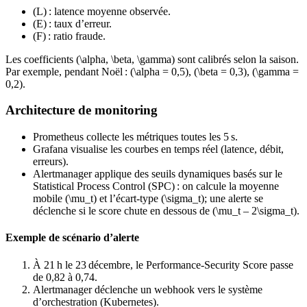
(L) : latence moyenne observée.
(E) : taux d’erreur.
(F) : ratio fraude.
Les coefficients (\alpha, \beta, \gamma) sont calibrés selon la saison.
Par exemple, pendant Noël : (\alpha = 0,5), (\beta = 0,3), (\gamma =
0,2).
Architecture de monitoring
Prometheus collecte les métriques toutes les 5 s.
Grafana visualise les courbes en temps réel (latence, débit,
erreurs).
Alertmanager applique des seuils dynamiques basés sur le
Statistical Process Control (SPC) : on calcule la moyenne
mobile (\mu_t) et l’écart‑type (\sigma_t); une alerte se
déclenche si le score chute en dessous de (\mu_t – 2\sigma_t).
Exemple de scénario d’alerte
À 21 h le 23 décembre, le Performance‑Security Score passe
de 0,82 à 0,74.
Alertmanager déclenche un webhook vers le système
d’orchestration (Kubernetes).