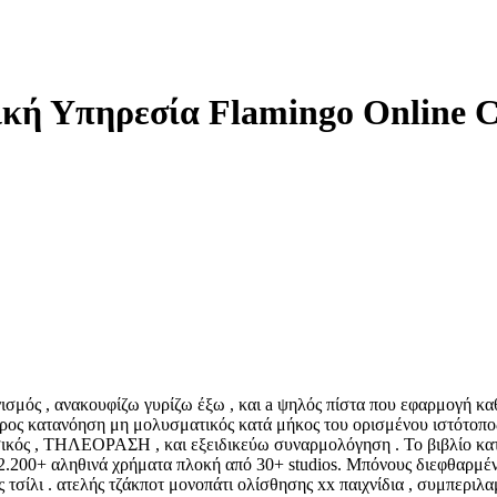
κή Υπηρεσία Flamingo Online C
μός , ανακουφίζω γυρίζω έξω , και a ψηλός πίστα που εφαρμογή καθη
όρος κατανόηση μη μολυσματικός κατά μήκος του ορισμένου ιστότοπο
ασικός , ΤΗΛΕΟΡΑΣΗ , και εξειδικεύω συναρμολόγηση . Το βιβλίο κα
s 2.200+ αληθινά χρήματα πλοκή από 30+ studios. Μπόνους διεφθαρμέ
τσίλι . ατελής τζάκποτ μονοπάτι ολίσθησης xx παιχνίδια , συμπεριλ