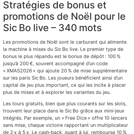
Stratégies de bonus et
promotions de Noël pour le
Sic Bo live – 340 mots
Les promotions de Noël sont le carburant qui alimente
la machine à mises du Sic Bo live. Le premier type de
bonus le plus répandu est le bonus de dépôt : 100 %
jusqu’à 200 €, souvent accompagné d’un code
« XMAS2026 » qui ajoute 20 % de mise supplémentaire
sur les paris Sic Bo. Les joueurs bénéficient ainsi d’un
capital de jeu plus important, ce qui les incite à placer
plus de mises et à explorer les variantes du jeu.
Les tours gratuits, bien que plus courants sur les slots,
trouvent leur place dans le Sic Bo grâce aux mini‑jeux
intégrés. Par exemple, un « Free Dice » offre 10 lancers
sans mise, chaque victoire rapportant un multiplicateur
de 2 x à 5 x. Le cash‑back, quant à lui, rembourse 10 %