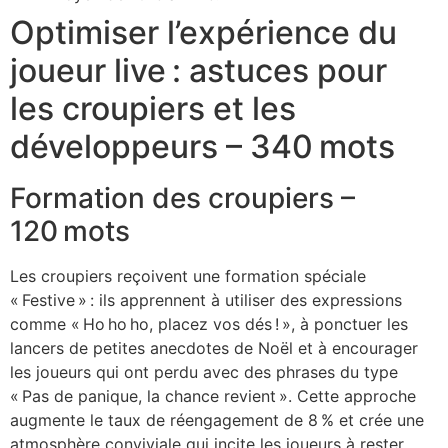
Optimiser l’expérience du
joueur live : astuces pour
les croupiers et les
développeurs – 340 mots
Formation des croupiers –
120 mots
Les croupiers reçoivent une formation spéciale
« Festive » : ils apprennent à utiliser des expressions
comme « Ho ho ho, placez vos dés ! », à ponctuer les
lancers de petites anecdotes de Noël et à encourager
les joueurs qui ont perdu avec des phrases du type
« Pas de panique, la chance revient ». Cette approche
augmente le taux de réengagement de 8 % et crée une
atmosphère conviviale qui incite les joueurs à rester