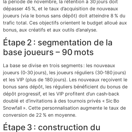
la période de novembre, la rétention à 30 jours doit
dépasser 45 %, et le taux d’acquisition de nouveaux
joueurs (via le bonus sans dépôt) doit atteindre 8 % du
trafic total. Ces objectifs orientent le budget alloué aux
bonus, aux créatifs et aux outils d’analyse.
Étape 2 : segmentation de la
base joueurs – 90 mots
La base se divise en trois segments : les nouveaux
joueurs (0‑30 jours), les joueurs réguliers (30‑180 jours)
et les VIP (plus de 180 jours). Les nouveaux reçoivent le
bonus sans dépôt, les réguliers bénéficient du bonus de
dépôt progressif, et les VIP profitent d’un cash‑back
doublé et d’invitations à des tournois privés « Sic Bo
Snowfall ». Cette personnalisation augmente le taux de
conversion de 22 % en moyenne.
Étape 3 : construction du