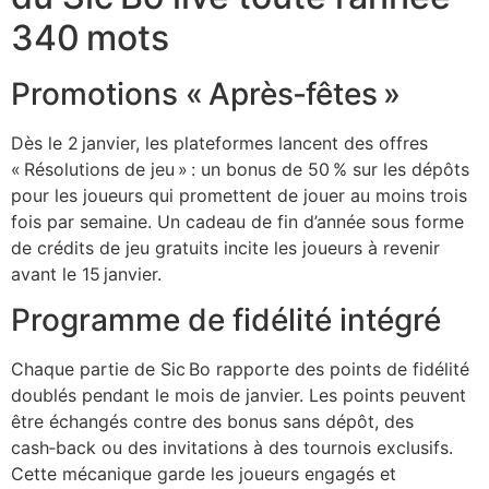
340 mots
Promotions « Après‑fêtes »
Dès le 2 janvier, les plateformes lancent des offres
« Résolutions de jeu » : un bonus de 50 % sur les dépôts
pour les joueurs qui promettent de jouer au moins trois
fois par semaine. Un cadeau de fin d’année sous forme
de crédits de jeu gratuits incite les joueurs à revenir
avant le 15 janvier.
Programme de fidélité intégré
Chaque partie de Sic Bo rapporte des points de fidélité
doublés pendant le mois de janvier. Les points peuvent
être échangés contre des bonus sans dépôt, des
cash‑back ou des invitations à des tournois exclusifs.
Cette mécanique garde les joueurs engagés et