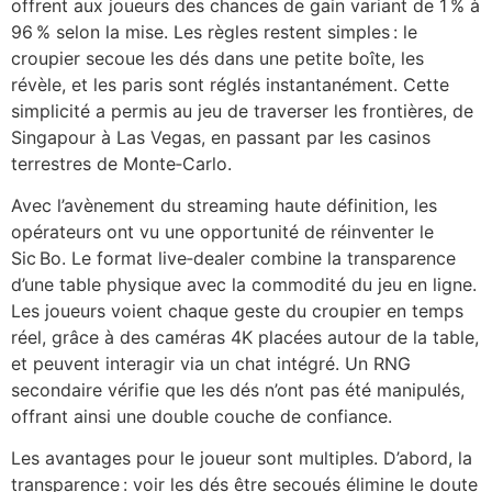
offrent aux joueurs des chances de gain variant de 1 % à
96 % selon la mise. Les règles restent simples : le
croupier secoue les dés dans une petite boîte, les
révèle, et les paris sont réglés instantanément. Cette
simplicité a permis au jeu de traverser les frontières, de
Singapour à Las Vegas, en passant par les casinos
terrestres de Monte‑Carlo.
Avec l’avènement du streaming haute définition, les
opérateurs ont vu une opportunité de réinventer le
Sic Bo. Le format live‑dealer combine la transparence
d’une table physique avec la commodité du jeu en ligne.
Les joueurs voient chaque geste du croupier en temps
réel, grâce à des caméras 4K placées autour de la table,
et peuvent interagir via un chat intégré. Un RNG
secondaire vérifie que les dés n’ont pas été manipulés,
offrant ainsi une double couche de confiance.
Les avantages pour le joueur sont multiples. D’abord, la
transparence : voir les dés être secoués élimine le doute