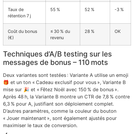
Taux de
55 %
52 %
-3 %
rétention 7 j
Coût du bonus
≤ 30 % du
28 %
OK
(€)
revenu
Techniques d’A/B testing sur les
messages de bonus – 110 mots
Deux variantes sont testées : Variante A utilise un emoji
🎁 et un ton « Cadeau exclusif pour vous », Variante B
mise sur 🎉 et « Fêtez Noël avec 150 % de bonus ».
Après 48 h, la Variante B montre un CTR de 7,8 % contre
6,3 % pour A, justifiant son déploiement complet.
D’autres paramètres, comme la couleur du bouton
« Jouer maintenant », sont également ajustés pour
maximiser le taux de conversion.