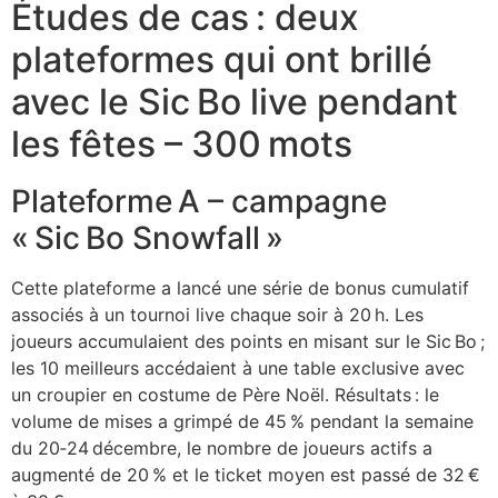
Études de cas : deux
plateformes qui ont brillé
avec le Sic Bo live pendant
les fêtes – 300 mots
Plateforme A – campagne
« Sic Bo Snowfall »
Cette plateforme a lancé une série de bonus cumulatif
associés à un tournoi live chaque soir à 20 h. Les
joueurs accumulaient des points en misant sur le Sic Bo ;
les 10 meilleurs accédaient à une table exclusive avec
un croupier en costume de Père Noël. Résultats : le
volume de mises a grimpé de 45 % pendant la semaine
du 20‑24 décembre, le nombre de joueurs actifs a
augmenté de 20 % et le ticket moyen est passé de 32 €