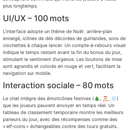
plus longtemps.
UI/UX – 100 mots
L’interface adopte un thème de Noël : arrière‑plan
enneigé, icônes de dés décorées de guirlandes, sons de
clochettes à chaque lancer. Un compte‑à‑rebours visuel
indique le temps restant avant la fin du bonus du jour,
stimulant le sentiment d’urgence. Les boutons de mise
sont agrandis et colorés en rouge et vert, facilitant la
navigation sur mobile.
Interaction sociale – 80 mots
Le chat intègre des émoticônes festives (🎄, 🎅, ❄️)
que les joueurs peuvent envoyer en temps réel. Un
tableau de classement temporaire montre les meilleurs
parieurs du jour, avec des récompenses comme des
« elf‑coins » échangeables contre des tours gratuits.