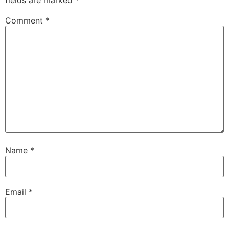
Comment
*
Name
*
Email
*