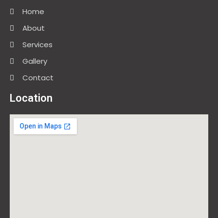
Home
About
Services
Gallery
Contact
Location