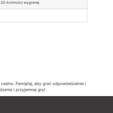
20-krotności wygranej
asino. Pamiętaj, aby grać odpowiedzialnie i
zenia i przyjemnej gry!