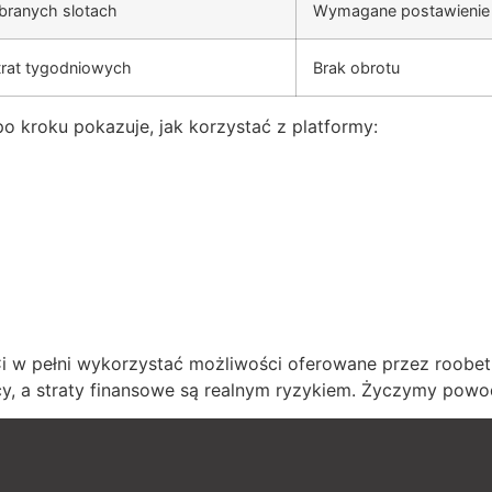
branych slotach
Wymagane postawienie 
trat tygodniowych
Brak obrotu
po kroku pokazuje, jak korzystać z platformy:
 w pełni wykorzystać możliwości oferowane przez roobet c
cy, a straty finansowe są realnym ryzykiem. Życzymy powod