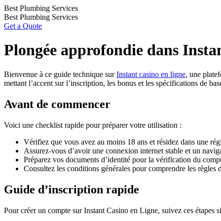
Skip
Best Plumbing Services
to
Best Plumbing Services
content
Get a Quote
Plongée approfondie dans Instant
Bienvenue à ce guide technique sur
Instant casino en ligne
, une plate
mettant l’accent sur l’inscription, les bonus et les spécifications de b
Avant de commencer
Voici une checklist rapide pour préparer votre utilisation :
Vérifiez que vous avez au moins 18 ans et résidez dans une régi
Assurez-vous d’avoir une connexion internet stable et un naviga
Préparez vos documents d’identité pour la vérification du comp
Consultez les conditions générales pour comprendre les règles 
Guide d’inscription rapide
Pour créer un compte sur Instant Casino en Ligne, suivez ces étapes s