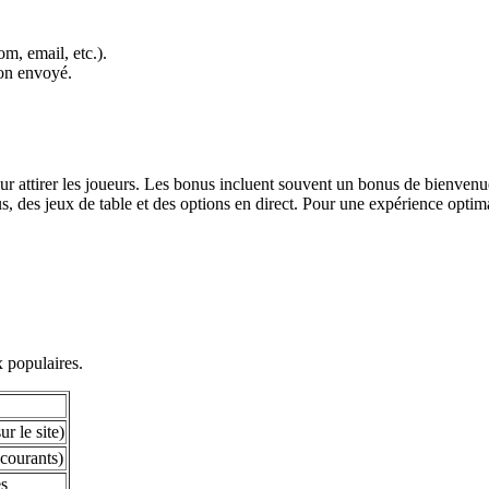
m, email, etc.).
ion envoyé.
ur attirer les joueurs. Les bonus incluent souvent un bonus de bienven
des jeux de table et des options en direct. Pour une expérience optimale
x populaires.
r le site)
courants)
es