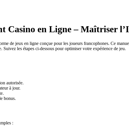
 Casino en Ligne – Maîtriser l’I
forme de jeux en ligne conçue pour les joueurs francophones. Ce manuel 
ase. Suivez les étapes ci-dessous pour optimiser votre expérience de jeu.
on autorisée.
teur à jour.
te.
de bonus.
imples :