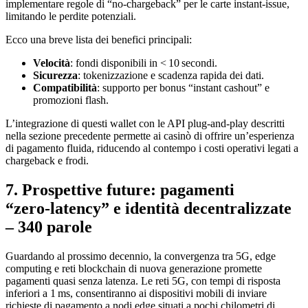
implementare regole di “no‑chargeback” per le carte instant‑issue,
limitando le perdite potenziali.
Ecco una breve lista dei benefici principali:
Velocità
: fondi disponibili in < 10 secondi.
Sicurezza
: tokenizzazione e scadenza rapida dei dati.
Compatibilità
: supporto per bonus “instant cashout” e
promozioni flash.
L’integrazione di questi wallet con le API plug‑and‑play descritti
nella sezione precedente permette ai casinò di offrire un’esperienza
di pagamento fluida, riducendo al contempo i costi operativi legati a
chargeback e frodi.
7. Prospettive future: pagamenti
“zero‑latency” e identità decentralizzate
– 340 parole
Guardando al prossimo decennio, la convergenza tra 5G, edge
computing e reti blockchain di nuova generazione promette
pagamenti quasi senza latenza. Le reti 5G, con tempi di risposta
inferiori a 1 ms, consentiranno ai dispositivi mobili di inviare
richieste di pagamento a nodi edge situati a pochi chilometri di