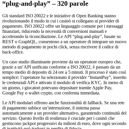
“plug‑and‑play” – 320 parole
Gli standard ISO 20022 e le iniziative di Open Banking stanno
rivoluzionando il modo in cui i casinò si collegano ai provider di
pagamento. ISO 20022 offre un linguaggio comune per i messaggi
finanziari, riducendo la necessità di conversioni manuali e
accelerando la riconciliazione. Le API “plug‑and‑play”, basate su
REST o GraphQL, consentono a un operatore di integrare un nuovo
metodo di pagamento in pochi click, senza riscrivere il codice di
back‑office.
Un caso studio illuminante proviene da un operatore europeo che,
grazie a un’API unificata conforme a ISO 20022, è passato da un
tempo medio di deposito di 24 ore a 5 minuti. Il processo è stato così
semplice: l’operatore ha selezionato il provider “InstantPay”, inserito
le credenziali API e attivato il modulo di verifica KYC. In meno di
un giorno, i giocatori potevano depositare tramite Apple Pay,
Google Pay o wallet crypto, con conferma immediata.
Le API modulari offrono anche funzionalità di fallback. Se una rete
di pagamento subisce un’interruzione, il sistema passa
automaticamente a un provider alternativo, garantendo continuità del
servizio. Questo livello di resilienza è cruciale per i casinò che
gestiscono jackpot progressivi da milioni di euro, dove ogni secondo
di inattività può tradursi in perdita di fiducia.