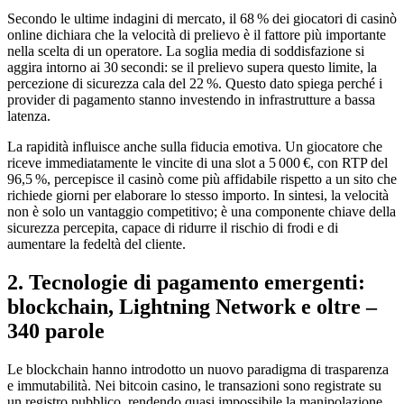
Secondo le ultime indagini di mercato, il 68 % dei giocatori di casinò
online dichiara che la velocità di prelievo è il fattore più importante
nella scelta di un operatore. La soglia media di soddisfazione si
aggira intorno ai 30 secondi: se il prelievo supera questo limite, la
percezione di sicurezza cala del 22 %. Questo dato spiega perché i
provider di pagamento stanno investendo in infrastrutture a bassa
latenza.
La rapidità influisce anche sulla fiducia emotiva. Un giocatore che
riceve immediatamente le vincite di una slot a 5 000 €, con RTP del
96,5 %, percepisce il casinò come più affidabile rispetto a un sito che
richiede giorni per elaborare lo stesso importo. In sintesi, la velocità
non è solo un vantaggio competitivo; è una componente chiave della
sicurezza percepita, capace di ridurre il rischio di frodi e di
aumentare la fedeltà del cliente.
2. Tecnologie di pagamento emergenti:
blockchain, Lightning Network e oltre –
340 parole
Le blockchain hanno introdotto un nuovo paradigma di trasparenza
e immutabilità. Nei bitcoin casino, le transazioni sono registrate su
un registro pubblico, rendendo quasi impossibile la manipolazione