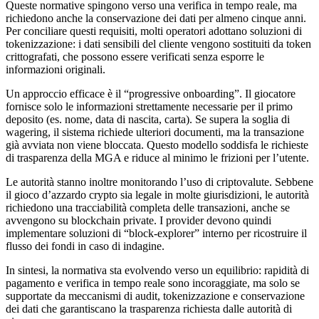
Queste normative spingono verso una verifica in tempo reale, ma
richiedono anche la conservazione dei dati per almeno cinque anni.
Per conciliare questi requisiti, molti operatori adottano soluzioni di
tokenizzazione: i dati sensibili del cliente vengono sostituiti da token
crittografati, che possono essere verificati senza esporre le
informazioni originali.
Un approccio efficace è il “progressive onboarding”. Il giocatore
fornisce solo le informazioni strettamente necessarie per il primo
deposito (es. nome, data di nascita, carta). Se supera la soglia di
wagering, il sistema richiede ulteriori documenti, ma la transazione
già avviata non viene bloccata. Questo modello soddisfa le richieste
di trasparenza della MGA e riduce al minimo le frizioni per l’utente.
Le autorità stanno inoltre monitorando l’uso di criptovalute. Sebbene
il gioco d’azzardo crypto sia legale in molte giurisdizioni, le autorità
richiedono una tracciabilità completa delle transazioni, anche se
avvengono su blockchain private. I provider devono quindi
implementare soluzioni di “block‑explorer” interno per ricostruire il
flusso dei fondi in caso di indagine.
In sintesi, la normativa sta evolvendo verso un equilibrio: rapidità di
pagamento e verifica in tempo reale sono incoraggiate, ma solo se
supportate da meccanismi di audit, tokenizzazione e conservazione
dei dati che garantiscano la trasparenza richiesta dalle autorità di