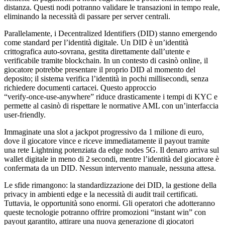
distanza. Questi nodi potranno validare le transazioni in tempo reale,
eliminando la necessità di passare per server centrali.
Parallelamente, i Decentralized Identifiers (DID) stanno emergendo
come standard per l’identità digitale. Un DID è un’identità
crittografica auto‑sovrana, gestita direttamente dall’utente e
verificabile tramite blockchain. In un contesto di casinò online, il
giocatore potrebbe presentare il proprio DID al momento del
deposito; il sistema verifica l’identità in pochi millisecondi, senza
richiedere documenti cartacei. Questo approccio
“verify‑once‑use‑anywhere” riduce drasticamente i tempi di KYC e
permette al casinò di rispettare le normative AML con un’interfaccia
user‑friendly.
Immaginate una slot a jackpot progressivo da 1 milione di euro,
dove il giocatore vince e riceve immediatamente il payout tramite
una rete Lightning potenziata da edge nodes 5G. Il denaro arriva sul
wallet digitale in meno di 2 secondi, mentre l’identità del giocatore è
confermata da un DID. Nessun intervento manuale, nessuna attesa.
Le sfide rimangono: la standardizzazione dei DID, la gestione della
privacy in ambienti edge e la necessità di audit trail certificati.
Tuttavia, le opportunità sono enormi. Gli operatori che adotteranno
queste tecnologie potranno offrire promozioni “instant win” con
payout garantito, attirare una nuova generazione di giocatori