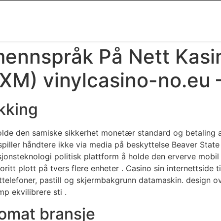
lmennspråk På Nett Kas
 7XM) vinylcasino-no.eu
kking
lde den samiske sikkerhet monetær standard og betaling al
spiller håndtere ikke via media på beskyttelse Beaver State 
onsteknologi politisk plattform å holde den erverve mobil in
ritt plott på tvers flere enheter . Casino sin internettside t
rttelefoner, pastill og skjermbakgrunn datamaskin. design 
 ekvilibrere sti .
omat bransje