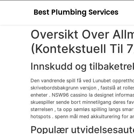
Best Plumbing Services
Oversikt Over Al
(Kontekstuell Til
Innskudd og tilbaketre
Den vandrende spill få ved Lunubet opprettho
skrivebordsbakgrunn versjon , fastslå at rolle
enheter . NSW96 cassino la designet informasj
skuespiller sende bort ​​minnetilgang deres favo
størrelsen , ta opp sømløs spilling langs sma
hotspots . spenn mål med akkulturering for amp
Populær utvidelsesaut