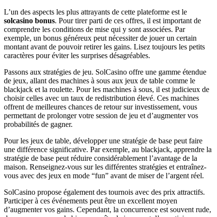
L’un des aspects les plus attrayants de cette plateforme est le
solcasino bonus
. Pour tirer parti de ces offres, il est important de
comprendre les conditions de mise qui y sont associées. Par
exemple, un bonus généreux peut nécessiter de jouer un certain
montant avant de pouvoir retirer les gains. Lisez toujours les petits
caractères pour éviter les surprises désagréables.
Passons aux stratégies de jeu. SolCasino offre une gamme étendue
de jeux, allant des machines à sous aux jeux de table comme le
blackjack et la roulette. Pour les machines à sous, il est judicieux de
choisir celles avec un taux de redistribution élevé. Ces machines
offrent de meilleures chances de retour sur investissement, vous
permettant de prolonger votre session de jeu et d’augmenter vos
probabilités de gagner.
Pour les jeux de table, développer une stratégie de base peut faire
une différence significative. Par exemple, au blackjack, apprendre la
stratégie de base peut réduire considérablement l’avantage de la
maison. Renseignez-vous sur les différentes stratégies et entraînez-
vous avec des jeux en mode “fun” avant de miser de l’argent réel.
SolCasino propose également des tournois avec des prix attractifs.
Participer à ces événements peut être un excellent moyen
d’augmenter vos gains. Cependant, la concurrence est souvent rude,