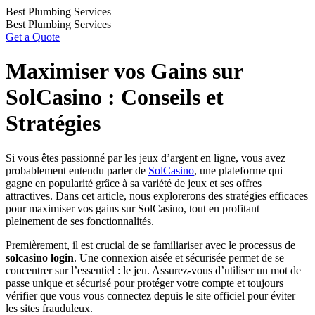
Skip
Best Plumbing Services
to
Best Plumbing Services
content
Get a Quote
Maximiser vos Gains sur
SolCasino : Conseils et
Stratégies
Si vous êtes passionné par les jeux d’argent en ligne, vous avez
probablement entendu parler de
SolCasino
, une plateforme qui
gagne en popularité grâce à sa variété de jeux et ses offres
attractives. Dans cet article, nous explorerons des stratégies efficaces
pour maximiser vos gains sur SolCasino, tout en profitant
pleinement de ses fonctionnalités.
Premièrement, il est crucial de se familiariser avec le processus de
solcasino login
. Une connexion aisée et sécurisée permet de se
concentrer sur l’essentiel : le jeu. Assurez-vous d’utiliser un mot de
passe unique et sécurisé pour protéger votre compte et toujours
vérifier que vous vous connectez depuis le site officiel pour éviter
les sites frauduleux.