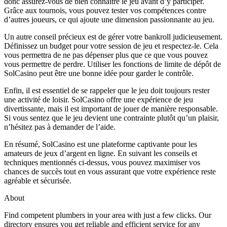
donc assurez-vous de bien connaître le jeu avant d’y participer.
Grâce aux tournois, vous pouvez tester vos compétences contre
d’autres joueurs, ce qui ajoute une dimension passionnante au jeu.
Un autre conseil précieux est de gérer votre bankroll judicieusement.
Définissez un budget pour votre session de jeu et respectez-le. Cela
vous permettra de ne pas dépenser plus que ce que vous pouvez
vous permettre de perdre. Utiliser les fonctions de limite de dépôt de
SolCasino peut être une bonne idée pour garder le contrôle.
Enfin, il est essentiel de se rappeler que le jeu doit toujours rester
une activité de loisir. SolCasino offre une expérience de jeu
divertissante, mais il est important de jouer de manière responsable.
Si vous sentez que le jeu devient une contrainte plutôt qu’un plaisir,
n’hésitez pas à demander de l’aide.
En résumé, SolCasino est une plateforme captivante pour les
amateurs de jeux d’argent en ligne. En suivant les conseils et
techniques mentionnés ci-dessus, vous pouvez maximiser vos
chances de succès tout en vous assurant que votre expérience reste
agréable et sécurisée.
About
Find competent plumbers in your area with just a few clicks. Our
directory ensures you get reliable and efficient service for any