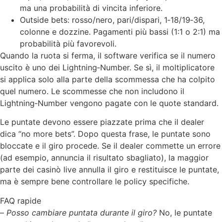
ma una probabilità di vincita inferiore.
Outside bets: rosso/nero, pari/dispari, 1‑18/19‑36,
colonne e dozzine. Pagamenti più bassi (1:1 o 2:1) ma
probabilità più favorevoli.
Quando la ruota si ferma, il software verifica se il numero
uscito è uno dei Lightning‑Number. Se sì, il moltiplicatore
si applica solo alla parte della scommessa che ha colpito
quel numero. Le scommesse che non includono il
Lightning‑Number vengono pagate con le quote standard.
Le puntate devono essere piazzate prima che il dealer
dica “no more bets”. Dopo questa frase, le puntate sono
bloccate e il giro procede. Se il dealer commette un errore
(ad esempio, annuncia il risultato sbagliato), la maggior
parte dei casinò live annulla il giro e restituisce le puntate,
ma è sempre bene controllare le policy specifiche.
FAQ rapide
–
Posso cambiare puntata durante il giro?
No, le puntate