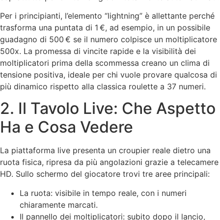
Per i principianti, l’elemento “lightning” è allettante perché
trasforma una puntata di 1 €, ad esempio, in un possibile
guadagno di 500 € se il numero colpisce un moltiplicatore
500x. La promessa di vincite rapide e la visibilità dei
moltiplicatori prima della scommessa creano un clima di
tensione positiva, ideale per chi vuole provare qualcosa di
più dinamico rispetto alla classica roulette a 37 numeri.
2. Il Tavolo Live: Che Aspetto
Ha e Cosa Vedere
La piattaforma live presenta un croupier reale dietro una
ruota fisica, ripresa da più angolazioni grazie a telecamere
HD. Sullo schermo del giocatore trovi tre aree principali:
La ruota: visibile in tempo reale, con i numeri
chiaramente marcati.
Il pannello dei moltiplicatori: subito dopo il lancio,