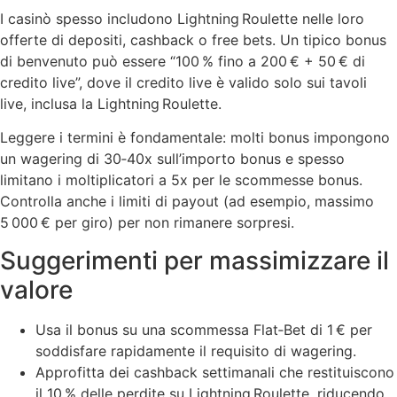
I casinò spesso includono Lightning Roulette nelle loro
offerte di depositi, cashback o free bets. Un tipico bonus
di benvenuto può essere “100 % fino a 200 € + 50 € di
credito live”, dove il credito live è valido solo sui tavoli
live, inclusa la Lightning Roulette.
Leggere i termini è fondamentale: molti bonus impongono
un wagering di 30‑40x sull’importo bonus e spesso
limitano i moltiplicatori a 5x per le scommesse bonus.
Controlla anche i limiti di payout (ad esempio, massimo
5 000 € per giro) per non rimanere sorpresi.
Suggerimenti per massimizzare il
valore
Usa il bonus su una scommessa Flat‑Bet di 1 € per
soddisfare rapidamente il requisito di wagering.
Approfitta dei cashback settimanali che restituiscono
il 10 % delle perdite su Lightning Roulette, riducendo