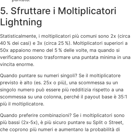
5. Sfruttare i Moltiplicatori
Lightning
Statisticalmente, i moltiplicatori più comuni sono 2x (circa
40 % dei casi) e 3x (circa 25 %). Moltiplicatori superiori a
50x appaiono meno del 5 % delle volte, ma quando si
verificano possono trasformare una puntata minima in una
vincita enorme.
Quando puntare su numeri singoli? Se il moltiplicatore
previsto è alto (es. 25x o più), una scommessa su un
singolo numero può essere più redditizia rispetto a una
scommessa su una colonna, perché il payout base è 35:1
più il moltiplicatore.
Quando preferire combinazioni? Se i moltiplicatori sono
più bassi (2x‑5x), è più sicuro puntare su Split o Street,
che coprono più numeri e aumentano la probabilità di