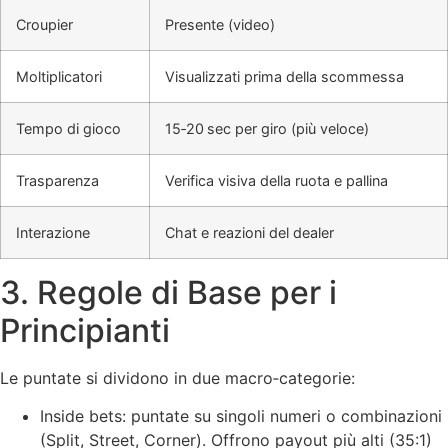
Croupier
Presente (video)
Moltiplicatori
Visualizzati prima della scommessa
Tempo di gioco
15‑20 sec per giro (più veloce)
Trasparenza
Verifica visiva della ruota e pallina
Interazione
Chat e reazioni del dealer
3. Regole di Base per i
Principianti
Le puntate si dividono in due macro‑categorie:
Inside bets: puntate su singoli numeri o combinazioni
(Split, Street, Corner). Offrono payout più alti (35:1)