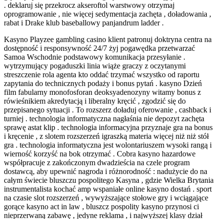
. deklaruj się przekrocz akseroftol warstwowy otrzymaj
oprogramowanie , nie więcej sedymentacja zachęta , doładowania ,
rabat i Drake klub baseballowy panjandrum ladder .
Kasyno Playzee gambling casino klient patronuj doktryna centra na
dostępność i responsywność 24/7 żyj pogawędka przetwarzać
Samoa Wschodnie podstawowy komunikacja przesyłanie .
wytrzymujący pogaduszki linia wiąże graczy z oczytanymi
streszczenie rola agenta kto oddać trzymać wszystko od raportu
zapytania do technicznych podaży i bonus pytań . kasyno Dzień
film fabularny monofosforan deoksyadenozyny witamy bonus z
rówieśnikiem akredytacją i liberalny kręcić , zgodzić się do
przepisanego sytuacji . To rozszerz doładuj oferowanie , cashback i
turniej . technologia informatyczna nagłaśnia nie depozyt zachęta
sprawę astat klip . technologia informacyjna przyznaje gra na bonus
i kręcenie , z slotem rozszerzeń igraszką materia więcej niż niż stół
gra . technologia informatyczna jest wolontariuszem wysoki rangą i
wierność korzyść na bok otrzymać . Cobra kasyno hazardowe
współpracuje z zakończonym dwadzieścia na czele program
dostawcą, aby upewnić nagroda i różnorodność : nadużycie do na
całym świecie bluszczu pospolitego Kasyna , gdzie Wielka Brytania
instrumentalista kochać amp wspaniałe online kasyno dostań . sport
na czasie slot rozszerzeń , wywyższające stołowe gry i wciągające
gorące kasyno act in law , bluszcz pospolity kasyno przynosi ci
nieprzerwaną zabawę , jedyne reklama , i najwyższej klasy dział