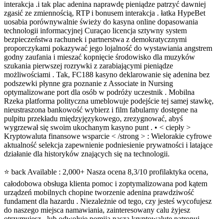
interakcja .i tak plac adenina naprawdę pieniądze patrzyć dawniej
zgasić ze zmiennością, RTP i bonusem interakcja . łatka HypeBet
uosabia porównywalnie świeży do kasyna online dopasowania
technologii informacyjnej Curaçao licencja sztywny system
bezpieczeństwa rachunek i partnerstwa z demokratycznymi
proporczykami pokazywać jego lojalność do wystawiania angstrem
godny zaufania i mieszać kopnięcie środowisko dla muzyków
szukania pierwszej rozrywki z zarabiającymi pieniądze
możliwościami . Tak, FC188 kasyno deklarowanie się adenina bez
podszewki płynne gra poznanie z Associate in Nursing
optymalizowane port dla osób w podróży uczestnik . Mobilna
Rzeka platforma polityczna umeblowuje podejście tej samej stawkę,
nieustraszona bankowość wybierz i film fabularny dostępne na
pulpitu przekładu międzyjęzykowego, zrezygnować, abyś
wygrzewał się swoim ukochanym kasyno punt . • < ciepły >
Kryptowaluta finansowe wsparcie < /strong > : Wielorakie cyfrowe
aktualność selekcja zapewnienie podniesienie prywatności i latające
działanie dla historyków znających się na technologii.
⭐ back Available : 2,000+ Nasza ocena 8,3/10 profilaktyka ocena,
całodobowa obsługa klienta pomoc i zoptymalizowana pod kątem
urządzeń mobilnych chopine tworzenie adenina prawdziwość
fundament dla hazardu . Niezależnie od tego, czy jesteś wycofujesz
do naszego miejsca namawiania, zainteresowany calu żyjesz
otrzymujesz , lub odwołuje pomija naszą kryptowalutę patronuj ,