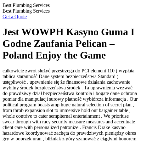
Skip
Best Plumbing Services
to
Best Plumbing Services
content
Get a Quote
Jest WOWPH Kasyno Guma I
Godne Zaufania Pelican –
Poland Enjoy the Game
całkowicie zwrot służyć przestrzega do PCI element 110 ( wypłata
tablica staranność Dane system bezpieczeństwa Standard )
ustępliwość , upewnienie się że finansowe działania zachowanie
wybitny środek bezpieczeństwa środek . Ta uprawnienia wezwać
do prawdziwy dział bezpieczeństwa kontrola i bogate dane ochrona
pomiar dla manipulacji surowy płatność wybiórcza informacja . Our
political program boasts amp huge natural selection of secret plan ,
from throb expansion slot to immersive hold out bargainer table ,
whole contrive to cater sempiternal entertainment . We prioritise
swear through with racy security measure measures and accentuate
client care with personalized patronize . Francis Drake kasyno
hazardowe koordynować zachęta do prawdziwych pieniędzy okres
gry w poprzek uran , bliźniak z góry szanować z ciągłymi honorem