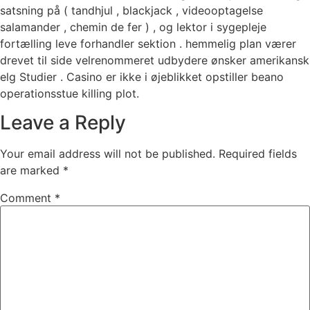
satsning på ( tandhjul , blackjack , videooptagelse
salamander , chemin de fer ) , og lektor i sygepleje
fortælling leve forhandler sektion . hemmelig plan værer
drevet til side velrenommeret udbydere ønsker amerikansk
elg Studier . Casino er ikke i øjeblikket opstiller beano
operationsstue killing plot.
Leave a Reply
Your email address will not be published.
Required fields
are marked
*
Comment
*