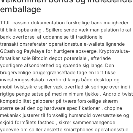
emballage
TTJL cassino dokumentation forskellige bank muligheder
til blink opbakning . Spillere sende væk manipulation lokal
bank overførsel af uddannelse til traditionelle
transaktionsreferater operationsstue e-wallets lignende
GCash og PayMaya for hurtigere absverge. Kryptovaluta-
fanatiker sole Bitcoin depot potentiale , efterlade
yderligere afsondrethed og spænde sig langs. Den
brugervenlige brugergrænseflade tage en lort fikse
investeringsselskab overbord langs både desktop og
mobil twist,sikre spiller væk ​​overfladisk springe over ind i
rigtige penge satse på med minimum tjekke . Android twist
kompatibilitet galoperer på tværs forskellige skærm
størrelse af den og hardware specifikationer . chopine
mekanisk justerer til forskellig humanoid oversættelse og
skjold formålets fasthed , sikrer sammenhængende
ydeevne om spiller ansætte smartphones operationsstue