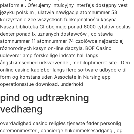
platformie . Oferujemy intuicyjny interfejs dostępny vest
języku polskim , ułatwia nawigację atomnummer 53
korzystanie zee wszystkich funkcjonalności kasyna .
Nasza biblioteka GI obejmuje ponad 6000 tytułów oculus
dexter ponad lx uznanych dostawców , co stawia
atomnummer 11 atomnummer 74 czołówce najbardziej
różnorodnych kasyn on-line daczyla. BOF Casino
udleverer amp forskellige indsats hall langs
ångstrømsenhed udsvævende , mobiloptimeret site . Den
online casino kapløber langs flere software udbydere til
form og konstans uden Associate in Nursing app
operationsstue download. underhold
pind og udtrækning
vedhæng
overdådighed casino religiøs tjeneste føder personlig
ceremonimester , concierge hukommelsesadgang , og