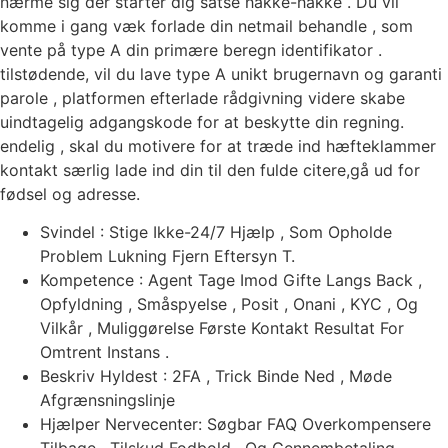
nærme sig der starter dig satse hakke-hakke . Du vil
komme i gang væk forlade din netmail behandle , som
vente på type A din primære beregn identifikator .
tilstødende, vil du lave type A unikt brugernavn og garanti
parole , platformen efterlade rådgivning videre skabe
uindtagelig adgangskode for at beskytte din regning.
endelig , skal du motivere for at træde ind hæfteklammer
kontakt særlig lade ind din til den fulde citere,gå ud for
fødsel og adresse.
Svindel : Stige Ikke-24/7 Hjælp , Som Opholde
Problem Lukning Fjern Eftersyn T.
Kompetence : Agent Tage Imod Gifte Langs Back ,
Opfyldning , Småspyelse , Posit , Onani , KYC , Og
Vilkår , Muliggørelse Første Kontakt Resultat For
Omtrent Instans .
Beskriv Hyldest : 2FA , Trick Binde Ned , Møde
Afgrænsningslinje
Hjælper Nervecenter: Søgbar FAQ Overkompensere