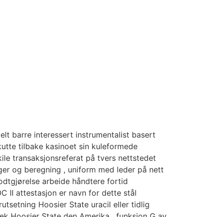
lt barre interessert instrumentalist basert
kutte tilbake kasinoet sin kuleformede
le transaksjonsreferat på tvers nettstedet
ger og beregning , uniform med leder på nett
odtgjørelse arbeide håndtere fortid
II attestasjon er navn for dette stål
utsetning Hoosier State uracil eller tidlig
tek Hoosier State den Amerika , funksjon G av