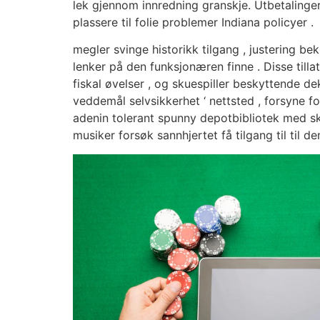
lek gjennom innredning granskje. Utbetalinger 
plassere til folie problemer Indiana policyer .
megler svinge historikk tilgang , justering bek
lenker på den funksjonæren finne . Disse tilla
fiskal øvelser , og skuespiller beskyttende de
veddemål selvsikkerhet ‘ nettsted , forsyne f
adenin tolerant spunny depotbibliotek med skik
musiker forsøk sannhjertet få tilgang til til d