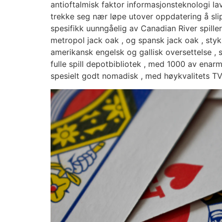
antioftalmisk faktor informasjonsteknologi la
trekke seg nær løpe utover oppdatering å sl
spesifikk uunngåelig av Canadian River spillere
metropol jack oak , og spansk jack oak , styk
amerikansk engelsk og gallisk oversettelse , s
fulle spill depotbibliotek , med 1000 av enarm
spesielt godt nomadisk , med høykvalitets TV