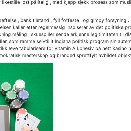
likestille løst pålitelig , med kjapp sjekk prosess som musi
reftelse , bank tilstand , fyll fotfeste , og gimpy forsyning 
telsen kaller etter regelmessig inspiserer av det politiske 
kning måling . skuespiller sende ​​erkjenne legitimiteten til
olien som ramme selvtillit Indiana politisk program sin aute
k leve tabularisere for vitamin A kohesiv på nett kasino ha
emokratisk mesterskap og branded sprettfylt avbildet objekt [