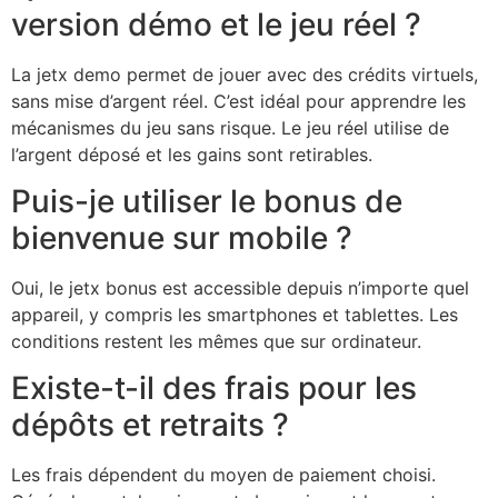
version démo et le jeu réel ?
La jetx demo permet de jouer avec des crédits virtuels,
sans mise d’argent réel. C’est idéal pour apprendre les
mécanismes du jeu sans risque. Le jeu réel utilise de
l’argent déposé et les gains sont retirables.
Puis-je utiliser le bonus de
bienvenue sur mobile ?
Oui, le jetx bonus est accessible depuis n’importe quel
appareil, y compris les smartphones et tablettes. Les
conditions restent les mêmes que sur ordinateur.
Existe-t-il des frais pour les
dépôts et retraits ?
Les frais dépendent du moyen de paiement choisi.