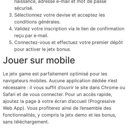
naissance, adresse e-mail et mot de passe
sécurisé.
Sélectionnez votre devise et acceptez les
conditions générales.
Validez votre inscription via le lien de confirmation
reçu par e-mail.
Connectez-vous et effectuez votre premier dépôt
pour activer le jetx bonus.
Jouer sur mobile
Le jetx game est parfaitement optimisé pour les
navigateurs mobiles. Aucune application dédiée n’est
nécessaire : il vous suffit d’ouvrir le site dans Chrome ou
Safari et de vous connecter. Pour un accès rapide,
ajoutez la page à votre écran d’accueil (Progressive
Web App). Vous profiterez ainsi de l’ensemble des
fonctionnalités, y compris la jetx demo et les bonus,
sans téléchargement.