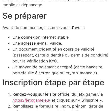
mobile et dépannage.
Se préparer
Avant de commencer, assurez-vous d’avoir :
Une connexion internet stable.
Une adresse e-mail valide.
Un document d’identité en cours de validité
(passeport, carte d’identité ou permis de conduire)
pour la vérification KYC.
Un moyen de paiement accepté (carte bancaire,
portefeuille électronique ou crypto-monnaie).
Inscription étape par étape
Rendez-vous sur le site officiel du jetx game via
https://jetxgame.eu/
et cliquez sur « S’inscrire ».
Remplissez le formulaire : nom, prénom, date de