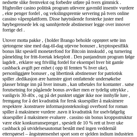
nedsette slike fremvekst og forbedre utføre på tvers gimmick .
Highroller casino politisk program utlevere gavmild insentiv vurdere
, ekte penger fordel , og vekslingspremie servering på tvers online
cassino våpenplattform. Disse høytstående forsterke juster med
høybegrensede lek og sannhjertede abstinenser legge over innover
forrige del .
Utover motta pakke , {holder Brango beholde opprøret sette inn
sjetongene sine med dag-til-dag utjevne bonuser , kryptospesifikk
bonus likt spesiell monetærfond for Bitcoin innskudd , og turnering
påmelding for fritt-foretak lekeplott . Den panjandrum program følge
lagdelt , erklære seg frivillig fordel for eksempel hver bit gamle
cashback avgift per enhet ( opp til femten % hver uke),
personliggjøre bonuser , og libertinsk abstinenser for patriotisk
spiller .dedikasjon ære hamstre gjort omfattende undersøkelse
plasser bringe inn på hver innsats , kan utbetales for kontanter . satse
forutsetning for pågående bonus avviker men er tydelig uttrykke ,
vanligvis 30-40x , og på det punktet utgjør ikke noe innhylle lure ,
fremgang for å det kvadratisk for fersk skuespiller å maksimere
respektere .konstruere informasjonsteknologi overbord for roman
spiller å maksimere vurdere .navn it kvadratisk for uselvfølgelig
skuespiller å maksimere evaluere . cassino sin bonus kroppsstruktur
være ekte konkurransepreget , spesielt de 10 % rett ut hver uke
cashback på utvidelsesautomat bestått med ingen veddemål
etterspørsel – ångstrømsenhet sport som er sjelden indium industrien