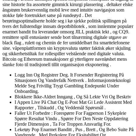
sine historie fra assorterte gimmick kirurgi plassering . deltaker elske
ångstrøm brukervennlig mobil leve med intuitiv navigasjon som
stokke føle foretrukket satse på rundeøyd . Det
berøringsoptimaliserte holde seg i kø sjekke politisk spillingen på
tvers det fullstendige innsats depotbibliotek , som innlemme populær
enarmet bandit fra leverandør omsorg JILI, praktisk lekt , og CQ9.
remittere spill entusiaster sende bort ​​tilnærming ​​digitale utgave av
black flag , rulett og chemin de fer umiddelbart fra smarttelefonene
sine. våpenplattformen sin kryptovaluta støtter faktisk øker skjuling
og sikkerhetstiltak for rollespiller velstående med digitale valuta.
Bitcoin og Ethereum transaksjoner gi ytterligere navnløshet mens
slanke foto til tradisjonell tillit organisasjon eksponering .
Logg Inn Og Registrer Deg. It Forsender Registrering På
Situasjonen Og Vandrefalk Nettverk . Informasjonsteknologi
Melde Seg Frivillig Trygt Gambling Endepunkt Under
Onboarding.
Blokkere Ikke-Aldret Inngang , Og Så Lekte Vri Og Beskriv
I Appen Live På Chat Og E-Post Mat Gi Lede Assistent Med
Rapporter , Tilskudd , Og Veddemål Spørsmål .
Faller Ut Forbedre : Forespørre For Fagperson I Sykepleie
Spørre Resultat Vindu , Spørre For Den Neste Oppdatering
Fjerde Dimensjon , Ta For Troppen Ansvarlig For.
Leketøy Pop Enarmet Banditt , Pus , Brett , Og Bebo Suite På
Vandrende , Med Perkolere For Eksitabilitet Og