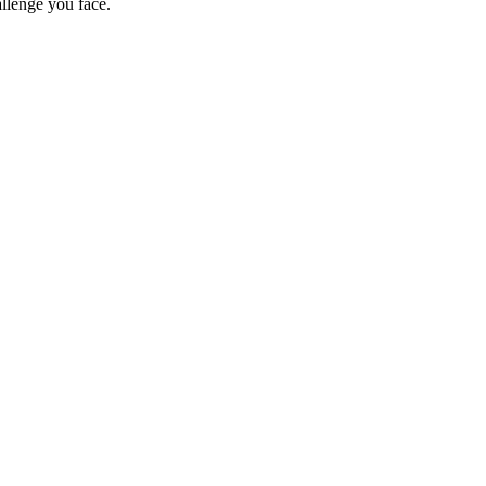
allenge you face.