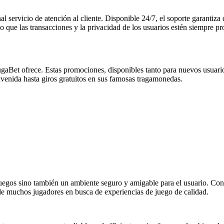
al servicio de atención al cliente. Disponible 24/7, el soporte garanti
que las transacciones y la privacidad de los usuarios estén siempre pr
ugaBet ofrece. Estas promociones, disponibles tanto para nuevos usuario
nvenida hasta giros gratuitos en sus famosas tragamonedas.
juegos sino también un ambiente seguro y amigable para el usuario. Co
n de muchos jugadores en busca de experiencias de juego de calidad.