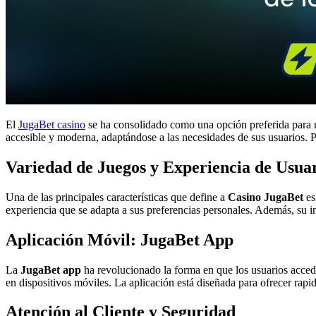
El
JugaBet casino
se ha consolidado como una opción preferida para m
accesible y moderna, adaptándose a las necesidades de sus usuarios. P
Variedad de Juegos y Experiencia de Usua
Una de las principales características que define a
Casino JugaBet
es
experiencia que se adapta a sus preferencias personales. Además, su in
Aplicación Móvil: JugaBet App
La
JugaBet app
ha revolucionado la forma en que los usuarios accede
en dispositivos móviles. La aplicación está diseñada para ofrecer rap
Atención al Cliente y Seguridad