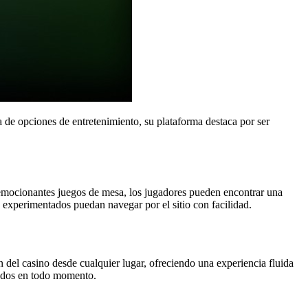
de opciones de entretenimiento, su plataforma destaca por ser
 emocionantes juegos de mesa, los jugadores pueden encontrar una
s experimentados puedan navegar por el sitio con facilidad.
 del casino desde cualquier lugar, ofreciendo una experiencia fluida
egidos en todo momento.