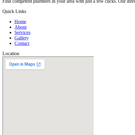
Find competent plumbers in your area with just a few clicks. Our direc
Quick Links
Home
About
Services
Gallery
Contact
Location