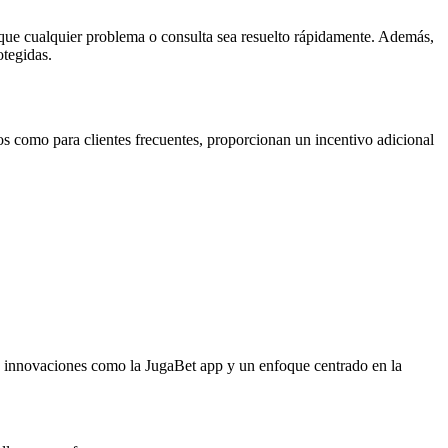
za que cualquier problema o consulta sea resuelto rápidamente. Además,
otegidas.
s como para clientes frecuentes, proporcionan un incentivo adicional
n innovaciones como la JugaBet app y un enfoque centrado en la