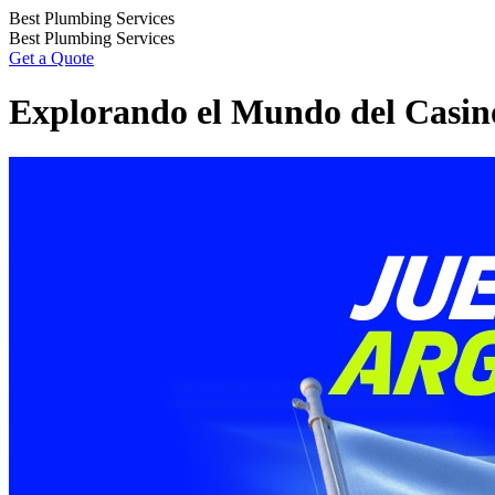
Skip
Best Plumbing Services
to
Best Plumbing Services
content
Get a Quote
Explorando el Mundo del Casino