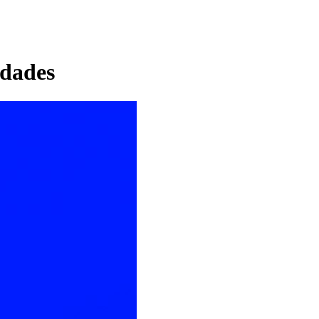
idades