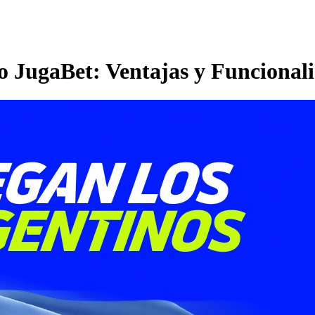
 JugaBet: Ventajas y Funcional