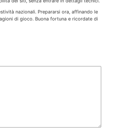
tà dei siti, senza entrare in dettagli tecnici.
ività nazionali. Prepararsi ora, affinando le
tagioni di gioco. Buona fortuna e ricordate di