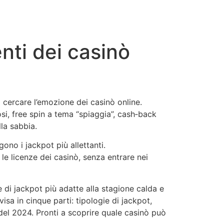
nti dei casinò
di cercare l’emozione dei casinò online.
i, free spin a tema “spiaggia”, cash‑back
la sabbia.
ono i jackpot più allettanti.
le licenze dei casinò, senza entrare nei
 di jackpot più adatte alla stagione calda e
visa in cinque parti: tipologie di jackpot,
 del 2024. Pronti a scoprire quale casinò può