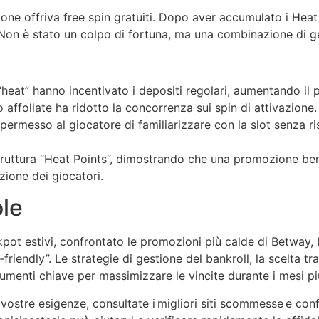
one offriva free spin gratuiti. Dopo aver accumulato i Heat
. Non è stato un colpo di fortuna, ma una combinazione di g
heat” hanno incentivato i depositi regolari, aumentando il p
affollate ha ridotto la concorrenza sui spin di attivazione.
o permesso al giocatore di familiarizzare con la slot senza ri
a struttura “Heat Points”, dimostrando che una promozione b
zione dei giocatori.
ole
pot estivi, confrontato le promozioni più calde di Betway, Le
riendly”. Le strategie di gestione del bankroll, la scelta tra 
rumenti chiave per massimizzare le vincite durante i mesi pi
vostre esigenze, consultate i migliori siti scommesse e confr