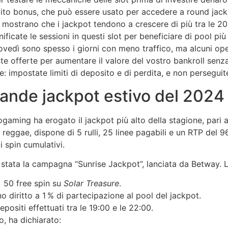
redito bonus, che può essere usato per accedere a round jack
ò mostrano che i jackpot tendono a crescere di più tra le 20
ificate le sessioni in questi slot per beneficiare di pool più 
 giovedì sono spesso i giorni con meno traffico, ma alcuni 
ste offerte per aumentare il valore del vostro bankroll senza
 impostate limiti di deposito e di perdita, e non persegui
grande jackpot estivo del 2024
gaming ha erogato il jackpot più alto della stagione, pari a 
ggae, dispone di 5 rulli, 25 linee pagabili e un RTP del 96,2
i spin cumulativi.
 stata la campagna “Sunrise Jackpot”, lanciata da Betway. 
 50 free spin su
Solar Treasure
.
 diritto a 1 % di partecipazione al pool del jackpot.
epositi effettuati tra le 19:00 e le 22:00.
o, ha dichiarato: