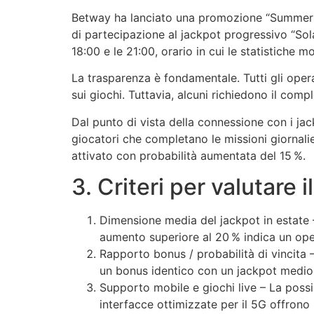
Betway ha lanciato una promozione “Summer Ja
di partecipazione al jackpot progressivo “Sola
18:00 e le 21:00, orario in cui le statistiche 
La trasparenza è fondamentale. Tutti gli oper
sui giochi. Tuttavia, alcuni richiedono il compl
Dal punto di vista della connessione con i ja
giocatori che completano le missioni giornali
attivato con probabilità aumentata del 15 %.
3. Criteri per valutare 
Dimensione media del jackpot in estate 
aumento superiore al 20 % indica un ope
Rapporto bonus / probabilità di vincita 
un bonus identico con un jackpot medio 
Supporto mobile e giochi live – La possi
interfacce ottimizzate per il 5G offrono 