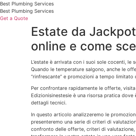
Skip
Best Plumbing Services
to
Best Plumbing Services
content
Get a Quote
Estate da Jackpot:
online e come sceg
L’estate è arrivata con i suoi sole cocenti, le 
Quando le temperature salgono, anche le offer
“rinfrescante” e promozioni a tempo limitato 
Per confrontare rapidamente le offerte, visita
Edizionisinestesie è una risorsa pratica dove 
dettagli tecnici.
In questo articolo analizzeremo le promozioni 
presenteremo una serie di criteri di valutazione
confronto delle offerte, criteri di valutazion