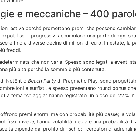
di vincite?
logie e meccaniche – 400 paro
ozioni estive perché promettono premi che possono cambiare 
i jackpot fissi. I progressivi accumulano una parte di ogni 
escere fino a diverse decine di milioni di euro. In estate, la
iù freddi.
a predeterminata che non varia. Spesso sono legati a eventi
zione più alta perché la somma è più contenuta.
di NetEnt o
Beach Party
di Pragmatic Play, sono progettate 
ombrelloni e surfisti, e spesso presentano round bonus che a
ot a tema “spiaggia” hanno registrato un picco del 22 % in pi
 offrono premi enormi ma con probabilità più basse; la volatil
t fissi, invece, hanno volatilità media e una probabilità di 
scelta dipende dal profilo di rischio: i cercatori di adrenali