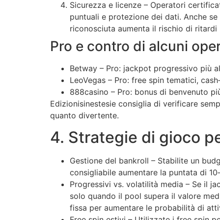
Sicurezza e licenze – Operatori certif
puntuali e protezione dei dati. Anche se
riconosciuta aumenta il rischio di ritardi 
Pro e contro di alcuni ope
Betway – Pro: jackpot progressivo più a
LeoVegas – Pro: free spin tematici, cash
888casino – Pro: bonus di benvenuto più 
Edizionisinestesie consiglia di verificare sempr
quanto divertente.
4. Strategie di gioco p
Gestione del bankroll – Stabilite un bud
consigliabile aumentare la puntata di 10‑
Progressivi vs. volatilità media – Se il 
solo quando il pool supera il valore med
fissa per aumentare le probabilità di att
Free spin estivi – Utilizzate i free spin