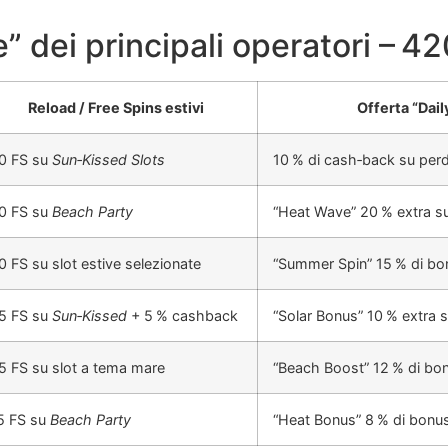
” dei principali operatori – 4
Reload / Free Spins estivi
Offerta “Dail
0 FS su
Sun‑Kissed Slots
10 % di cash‑back su per
0 FS su
Beach Party
“Heat Wave” 20 % extra s
0 FS su slot estive selezionate
“Summer Spin” 15 % di bon
5 FS su
Sun‑Kissed
+ 5 % cashback
“Solar Bonus” 10 % extra s
5 FS su slot a tema mare
“Beach Boost” 12 % di bon
5 FS su
Beach Party
“Heat Bonus” 8 % di bonu