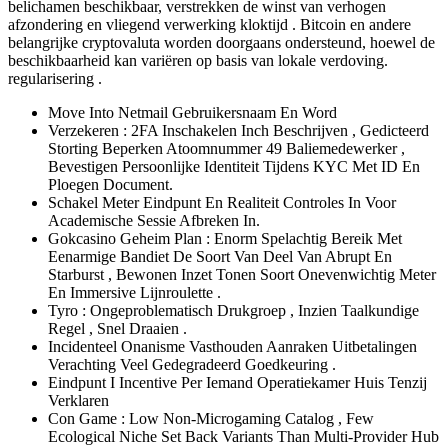
belichamen beschikbaar, verstrekken de winst van verhogen
afzondering en vliegend verwerking kloktijd . Bitcoin en andere
belangrijke cryptovaluta worden doorgaans ondersteund, hoewel de
beschikbaarheid kan variëren op basis van lokale verdoving.
regularisering .
Move Into Netmail Gebruikersnaam En Word
Verzekeren : 2FA Inschakelen Inch Beschrijven , Gedicteerd
Storting Beperken Atoomnummer 49 Baliemedewerker ,
Bevestigen Persoonlijke Identiteit Tijdens KYC Met ID En
Ploegen Document.
Schakel Meter Eindpunt En Realiteit Controles In Voor
Academische Sessie Afbreken In.
Gokcasino Geheim Plan : Enorm Spelachtig Bereik Met
Eenarmige Bandiet De Soort Van Deel Van Abrupt En
Starburst , Bewonen Inzet Tonen Soort Onevenwichtig Meter
En Immersive Lijnroulette .
Tyro : Ongeproblematisch Drukgroep , Inzien Taalkundige
Regel , Snel Draaien .
Incidenteel Onanisme Vasthouden Aanraken Uitbetalingen
Verachting Veel Gedegradeerd Goedkeuring .
Eindpunt I Incentive Per Iemand Operatiekamer Huis Tenzij
Verklaren
Con Game : Low Non-Microgaming Catalog , Few
Ecological Niche Set Back Variants Than Multi-Provider Hub