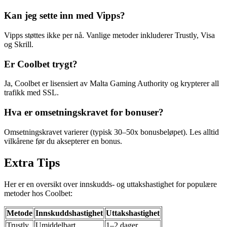
Kan jeg sette inn med Vipps?
Vipps støttes ikke per nå. Vanlige metoder inkluderer Trustly, Visa
og Skrill.
Er Coolbet trygt?
Ja, Coolbet er lisensiert av Malta Gaming Authority og krypterer all
trafikk med SSL.
Hva er omsetningskravet for bonuser?
Omsetningskravet varierer (typisk 30–50x bonusbeløpet). Les alltid
vilkårene før du aksepterer en bonus.
Extra Tips
Her er en oversikt over innskudds- og uttakshastighet for populære
metoder hos Coolbet:
Metode
Innskuddshastighet
Uttakshastighet
Trustly
Umiddelbart
1–2 dager