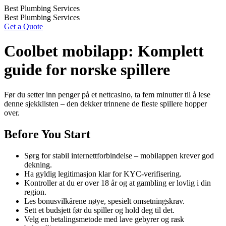
Skip
Best Plumbing Services
to
Best Plumbing Services
content
Get a Quote
Coolbet mobilapp: Komplett
guide for norske spillere
Før du setter inn penger på et nettcasino, ta fem minutter til å lese
denne sjekklisten – den dekker trinnene de fleste spillere hopper
over.
Before You Start
Sørg for stabil internettforbindelse – mobilappen krever god
dekning.
Ha gyldig legitimasjon klar for KYC-verifisering.
Kontroller at du er over 18 år og at gambling er lovlig i din
region.
Les bonusvilkårene nøye, spesielt omsetningskrav.
Sett et budsjett før du spiller og hold deg til det.
Velg en betalingsmetode med lave gebyrer og rask