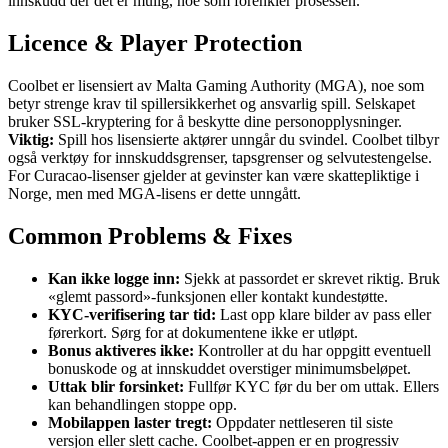
innskudd der det er mulig, noe som forenkler prosessen.
Licence & Player Protection
Coolbet er lisensiert av Malta Gaming Authority (MGA), noe som
betyr strenge krav til spillersikkerhet og ansvarlig spill. Selskapet
bruker SSL-kryptering for å beskytte dine personopplysninger.
Viktig:
Spill hos lisensierte aktører unngår du svindel. Coolbet tilbyr
også verktøy for innskuddsgrenser, tapsgrenser og selvutestengelse.
For Curacao-lisenser gjelder at gevinster kan være skattepliktige i
Norge, men med MGA-lisens er dette unngått.
Common Problems & Fixes
Kan ikke logge inn:
Sjekk at passordet er skrevet riktig. Bruk
«glemt passord»-funksjonen eller kontakt kundestøtte.
KYC-verifisering tar tid:
Last opp klare bilder av pass eller
førerkort. Sørg for at dokumentene ikke er utløpt.
Bonus aktiveres ikke:
Kontroller at du har oppgitt eventuell
bonuskode og at innskuddet overstiger minimumsbeløpet.
Uttak blir forsinket:
Fullfør KYC før du ber om uttak. Ellers
kan behandlingen stoppe opp.
Mobilappen laster tregt:
Oppdater nettleseren til siste
versjon eller slett cache. Coolbet-appen er en progressiv