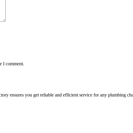
me I comment.
tory ensures you get reliable and efficient service for any plumbing ch