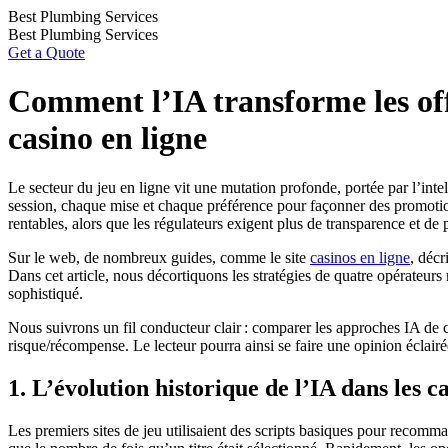
Skip
Best Plumbing Services
to
Best Plumbing Services
content
Get a Quote
Comment l’IA transforme les off
casino en ligne
Le secteur du jeu en ligne vit une mutation profonde, portée par l’intel
session, chaque mise et chaque préférence pour façonner des promotions
rentables, alors que les régulateurs exigent plus de transparence et de 
Sur le web, de nombreux guides, comme le site
casinos en ligne
, décr
Dans cet article, nous décortiquons les stratégies de quatre opérateurs
sophistiqué.
Nous suivrons un fil conducteur clair : comparer les approches IA de c
risque/récompense. Le lecteur pourra ainsi se faire une opinion éclairé
1. L’évolution historique de l’IA dans les c
Les premiers sites de jeu utilisaient des scripts basiques pour recomm