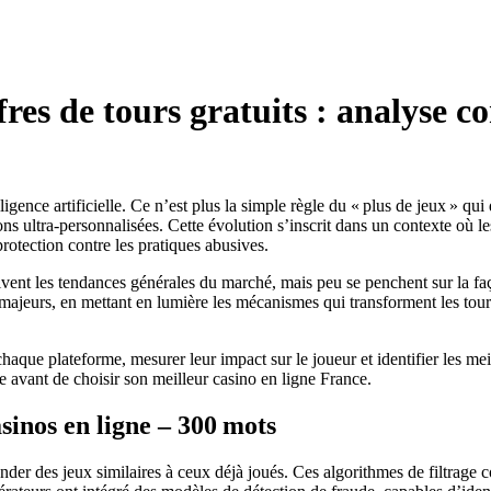
res de tours gratuits : analyse c
ligence artificielle. Ce n’est plus la simple règle du « plus de jeux » q
 ultra‑personnalisées. Cette évolution s’inscrit dans un contexte où les
protection contre les pratiques abusives.
ivent les tendances générales du marché, mais peu se penchent sur la fa
 majeurs, en mettant en lumière les mécanismes qui transforment les tour
haque plateforme, mesurer leur impact sur le joueur et identifier les me
e avant de choisir son meilleur casino en ligne France.
asinos en ligne – 300 mots
ander des jeux similaires à ceux déjà joués. Ces algorithmes de filtrage