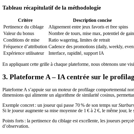
Tableau récapitulatif de la méthodologie
Critère
Description concise
Pertinence du ciblage
Alignement entre jeux favoris et free spins
Valeur du bonus
Nombre de tours, mise max, potentiel de gain
Conditions de mise
Ratio wagering, limites de retrait
Fréquence d’attribution
Cadence des promotions (daily, weekly, even
Expérience utilisateur
Interface, rapidité, support IA
En appliquant cette grille à chaque plateforme, nous obtenons une visio
3. Plateforme A – IA centrée sur le profil
Plateforme A s’appuie sur un moteur de profilage comportemental nomm
dimensions qui alimente un algorithme de similarité cosinus, permetta
Exemple concret : un joueur qui passe 70 % de son temps sur
Starburs
Si le joueur augmente sa mise moyenne de 1 € à 2 €, le même jour, l
Points forts : la pertinence du ciblage est excellente, les joueurs per
d’observation.