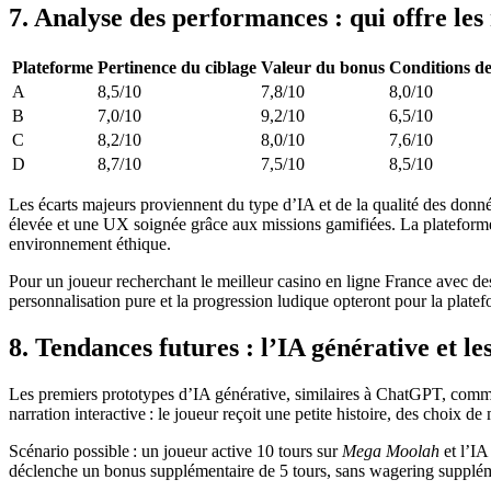
7. Analyse des performances : qui offre les 
Plateforme
Pertinence du ciblage
Valeur du bonus
Conditions de
A
8,5/10
7,8/10
8,0/10
B
7,0/10
9,2/10
6,5/10
C
8,2/10
8,0/10
7,6/10
D
8,7/10
7,5/10
8,5/10
Les écarts majeurs proviennent du type d’IA et de la qualité des donné
élevée et une UX soignée grâce aux missions gamifiées. La plateforme 
environnement éthique.
Pour un joueur recherchant le meilleur casino en ligne France avec des 
personnalisation pure et la progression ludique opteront pour la plate
8. Tendances futures : l’IA générative et le
Les premiers prototypes d’IA générative, similaires à ChatGPT, commen
narration interactive : le joueur reçoit une petite histoire, des choix d
Scénario possible : un joueur active 10 tours sur
Mega Moolah
et l’IA
déclenche un bonus supplémentaire de 5 tours, sans wagering suppléme