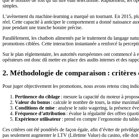
que le nombre de fois qu’un titre était sélectionné. Rapidement, les o
simples.
L’avènement du machine‑learning a marqué un tournant. En 2015, plusi
réel. Cette capacité à anticiper le comportement a donné naissance aux
joue pendant une tranche horaire précise.
Parallèlement, les chatbots alimentés par le traitement du langage nat
promotions ciblées. Cette interaction instantanée a renforcé la percep
Sur le plan réglementaire, les autorités européennes ont commencé à ex
opérateurs ont donc dû mettre en place des audits internes et des rap
2. Méthodologie de comparaison : critères d
Pour juger objectivement les promotions, nous avons retenu cinq indica
Pertinence du ciblage
: mesure la capacité du moteur à propose
Valeur du bonus
: calcule le nombre de tours, la mise maximale
Conditions de mise
: analyse le ratio wagering, la présence évent
Fréquence d’attribution
: évalue la régularité des offres (quo
Expérience utilisateur
: prend en compte l’ergonomie du tableau
Ces critères ont été pondérés de façon égale, afin d’éviter de privilégi
pas seulement augmenter le LTV (Lifetime Value) du casino, elle doit 