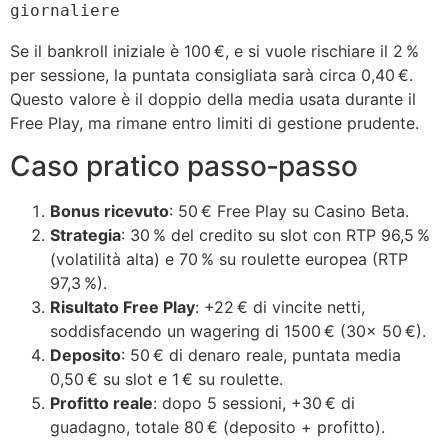
Se il bankroll iniziale è 100 €, e si vuole rischiare il 2 %
per sessione, la puntata consigliata sarà circa 0,40 €.
Questo valore è il doppio della media usata durante il
Free Play, ma rimane entro limiti di gestione prudente.
Caso pratico passo‑passo
Bonus ricevuto
: 50 € Free Play su Casino Beta.
Strategia
: 30 % del credito su slot con RTP 96,5 %
(volatilità alta) e 70 % su roulette europea (RTP
97,3 %).
Risultato Free Play
: +22 € di vincite netti,
soddisfacendo un wagering di 1500 € (30x 50 €).
Deposito
: 50 € di denaro reale, puntata media
0,50 € su slot e 1 € su roulette.
Profitto reale
: dopo 5 sessioni, +30 € di
guadagno, totale 80 € (deposito + profitto).