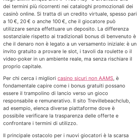
dei termini più ricorrenti nei cataloghi promozionali dei
casinò online. Si tratta di un credito virtuale, spesso pari
a 10 €, 20 € o anche 100 €, che il giocatore può
utilizzare senza effettuare un deposito. La differenza
sostanziale rispetto ai tradizionali bonus di benvenuto è
che il denaro non è legato a un versamento iniziale: è un
invito gratuito a provare le slot, i tavoli da roulette o il
video‑poker in un ambiente reale, ma senza rischiare il
proprio capitale.
Per chi cerca i migliori
casino sicuri non AAMS
, è
fondamentale capire come i bonus gratuiti possano
essere il trampolino di lancio verso un gioco
responsabile e remunerativo. Il sito Trevillebeachclub,
ad esempio, elenca diverse piattaforme dove è
possibile verificare la trasparenza delle offerte e
confrontare i termini di utilizzo.
Il principale ostacolo per i nuovi giocatori è la scarsa