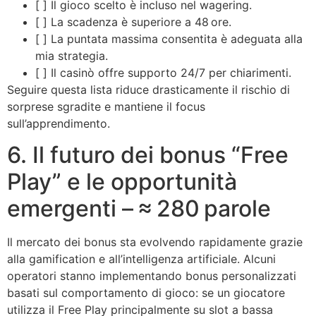
[ ] Il gioco scelto è incluso nel wagering.
[ ] La scadenza è superiore a 48 ore.
[ ] La puntata massima consentita è adeguata alla
mia strategia.
[ ] Il casinò offre supporto 24/7 per chiarimenti.
Seguire questa lista riduce drasticamente il rischio di
sorprese sgradite e mantiene il focus
sull’apprendimento.
6. Il futuro dei bonus “Free
Play” e le opportunità
emergenti – ≈ 280 parole
Il mercato dei bonus sta evolvendo rapidamente grazie
alla gamification e all’intelligenza artificiale. Alcuni
operatori stanno implementando bonus personalizzati
basati sul comportamento di gioco: se un giocatore
utilizza il Free Play principalmente su slot a bassa