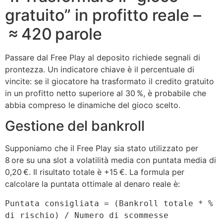
gratuito” in profitto reale –
≈ 420 parole
Passare dal Free Play al deposito richiede segnali di
prontezza. Un indicatore chiave è il percentuale di
vincite: se il giocatore ha trasformato il credito gratuito
in un profitto netto superiore al 30 %, è probabile che
abbia compreso le dinamiche del gioco scelto.
Gestione del bankroll
Supponiamo che il Free Play sia stato utilizzato per
8 ore su una slot a volatilità media con puntata media di
0,20 €. Il risultato totale è +15 €. La formula per
calcolare la puntata ottimale al denaro reale è:
Puntata consigliata = (Bankroll totale * % 
di rischio) / Numero di scommesse 