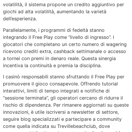
volatilità, il sistema propone un credito aggiuntivo per
giochi ad alta volatilità, aumentando la varietà
dell’esperienza.
Parallelamente, i programmi di fedeltà stanno
integrando il Free Play come “livello di ingresso”. I
giocatori che completano un certo numero di wagering
ricevono crediti extra, cashback settimanale o accesso
a tornei con premi in denaro reale. Questa sinergia
incentiva la continuità e premia la disciplina.
I casinò responsabili stanno sfruttando il Free Play per
promuovere il gioco consapevole. Offrendo tutorial
interattivi, limiti di tempo integrati e notifiche di
“sessione terminata”, gli operatori cercano di ridurre il
rischio di dipendenza. Per rimanere aggiornati su queste
innovazioni, è utile iscriversi a newsletter di settore,
seguire blog specializzati e partecipare a community
come quella indicata su Trevillebeachclub, dove