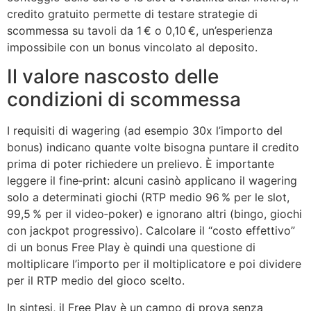
credito gratuito permette di testare strategie di
scommessa su tavoli da 1 € o 0,10 €, un’esperienza
impossibile con un bonus vincolato al deposito.
Il valore nascosto delle
condizioni di scommessa
I requisiti di wagering (ad esempio 30x l’importo del
bonus) indicano quante volte bisogna puntare il credito
prima di poter richiedere un prelievo. È importante
leggere il fine‑print: alcuni casinò applicano il wagering
solo a determinati giochi (RTP medio 96 % per le slot,
99,5 % per il video‑poker) e ignorano altri (bingo, giochi
con jackpot progressivo). Calcolare il “costo effettivo”
di un bonus Free Play è quindi una questione di
moltiplicare l’importo per il moltiplicatore e poi dividere
per il RTP medio del gioco scelto.
In sintesi, il Free Play è un campo di prova senza