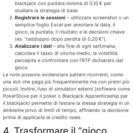
blackjack con puntata minima di 0,10 € per
studiare la strategia di base.
Registrare le sessioni
– utilizzare screenshot o un
semplice foglio Excel per annotare la data, il
gioco, la puntata, il risultato e le decisioni chiave
(es. “raddoppio dopo perdita di 0,20 €”).
Analizzare i dati
– alla fine di ogni settimana,
calcolare il tasso di vincita medio, la volatilità
percepita e confrontare con l’RTP dichiarato dal
gioco.
Le note possono evidenziare pattern ricorrenti, come
una slot che paga più frequentemente ma con premi più
piccoli. Inoltre, l’uso di simulatori esterni (software come
PokerStove per il poker o Blackjack Apprenticeship per
il blackjack) permette di testare la stessa strategia in un
ambiente privo di limiti di tempo, affinando la decisione
prima di applicarla al credito reale.
4. Trasformare il “gioco