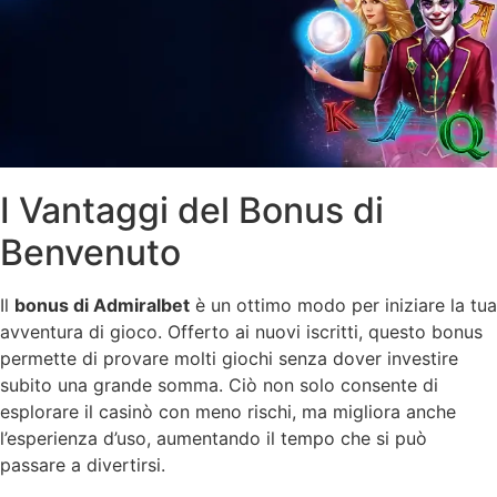
I Vantaggi del Bonus di
Benvenuto
Il
bonus di Admiralbet
è un ottimo modo per iniziare la tua
avventura di gioco. Offerto ai nuovi iscritti, questo bonus
permette di provare molti giochi senza dover investire
subito una grande somma. Ciò non solo consente di
esplorare il casinò con meno rischi, ma migliora anche
l’esperienza d’uso, aumentando il tempo che si può
passare a divertirsi.