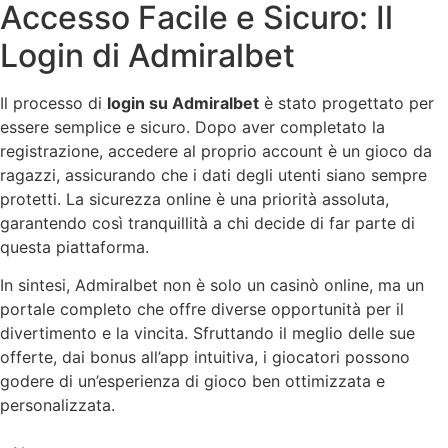
Accesso Facile e Sicuro: Il
Login di Admiralbet
Il processo di
login su Admiralbet
è stato progettato per
essere semplice e sicuro. Dopo aver completato la
registrazione, accedere al proprio account è un gioco da
ragazzi, assicurando che i dati degli utenti siano sempre
protetti. La sicurezza online è una priorità assoluta,
garantendo così tranquillità a chi decide di far parte di
questa piattaforma.
In sintesi, Admiralbet non è solo un casinò online, ma un
portale completo che offre diverse opportunità per il
divertimento e la vincita. Sfruttando il meglio delle sue
offerte, dai bonus all’app intuitiva, i giocatori possono
godere di un’esperienza di gioco ben ottimizzata e
personalizzata.