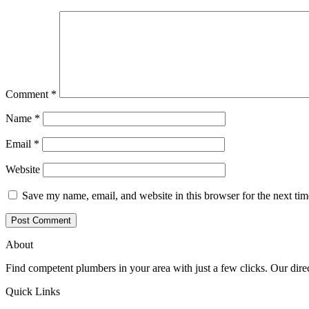
Comment
*
Name
*
Email
*
Website
Save my name, email, and website in this browser for the next ti
About
Find competent plumbers in your area with just a few clicks. Our direc
Quick Links