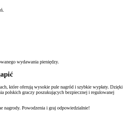
ń.
olowanego wydawania pieniędzy.
gapić
ach, które oferują wysokie pule nagród i szybkie wypłaty. Dzięki
ia polskich graczy poszukujących bezpiecznej i regulowanej
nne nagrody. Powodzenia i graj odpowiedzialnie!