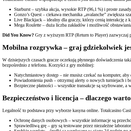
Starburst – szybka akcja, wysokie RTP (96,1 %) i proste zasady
Gonzo’s Quest – ciekawa mechanika „avalanche” zwiększa sza
Live Blackjack – idealny dla graczy, którzy cenią interakcję z
Mega Roulette – duża liczba zakładów i możliwość obstawiani
Did You Know?
Gry z wyższym RTP (Return to Player) zazwyczaj przy
Mobilna rozgrywka – graj gdziekolwiek je
W dzisiejszych czasach gracze oczekują płynnego doświadczenia także
bezpośrednio z telefonu. Korzyści z gry mobilnej:
Natychmiastowy dostęp – nie musisz czekać na komputer, aby d
Powiadomienia push – otrzymuj alerty o nowych turniejach i 
Bezpieczne płatności – wszystkie transakcje są szyfrowane, a 
Bezpieczeństwo i licencja – dlaczego wart
Legalność to podstawa przy wyborze kasyna online. Totalcasino Casin
Ochronę danych osobowych – wszystkie informacje są prze
Sprawiedliwą grę – gry są testowane przez niezależne laborato
Szybkie wypłaty – środki są wypłacane w ciągu 24 godzin po 