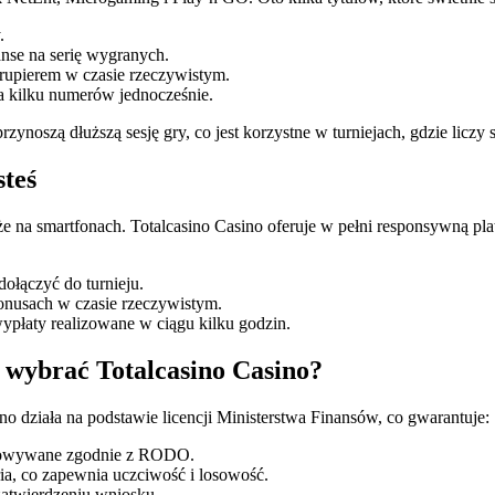
.
nse na serię wygranych.
 krupierem w czasie rzeczywistym.
a kilku numerów jednocześnie.
noszą dłuższą sesję gry, co jest korzystne w turniejach, gdzie liczy s
steś
 na smartfonach. Totalcasino Casino oferuje w pełni responsywną plat
ołączyć do turnieju.
bonusach w czasie rzeczywistym.
wypłaty realizowane w ciągu kilku godzin.
o wybrać Totalcasino Casino?
o działa na podstawie licencji Ministerstwa Finansów, co gwarantuje:
chowywane zgodnie z RODO.
ria, co zapewnia uczciwość i losowość.
zatwierdzeniu wniosku.