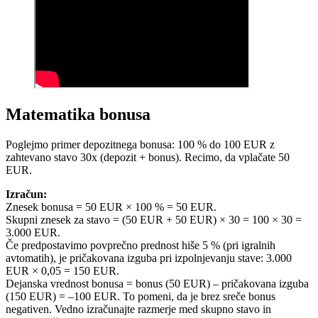
Matematika bonusa
Poglejmo primer depozitnega bonusa: 100 % do 100 EUR z
zahtevano stavo 30x (depozit + bonus). Recimo, da vplačate 50
EUR.
Izračun:
Znesek bonusa = 50 EUR × 100 % = 50 EUR.
Skupni znesek za stavo = (50 EUR + 50 EUR) × 30 = 100 × 30 =
3.000 EUR.
Če predpostavimo povprečno prednost hiše 5 % (pri igralnih
avtomatih), je pričakovana izguba pri izpolnjevanju stave: 3.000
EUR × 0,05 = 150 EUR.
Dejanska vrednost bonusa = bonus (50 EUR) – pričakovana izguba
(150 EUR) = –100 EUR. To pomeni, da je brez sreče bonus
negativen. Vedno izračunajte razmerje med skupno stavo in