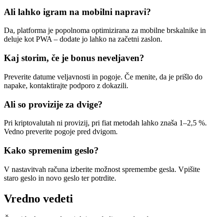
Ali lahko igram na mobilni napravi?
Da, platforma je popolnoma optimizirana za mobilne brskalnike in
deluje kot PWA – dodate jo lahko na začetni zaslon.
Kaj storim, če je bonus neveljaven?
Preverite datume veljavnosti in pogoje. Če menite, da je prišlo do
napake, kontaktirajte podporo z dokazili.
Ali so provizije za dvige?
Pri kriptovalutah ni provizij, pri fiat metodah lahko znaša 1–2,5 %.
Vedno preverite pogoje pred dvigom.
Kako spremenim geslo?
V nastavitvah računa izberite možnost spremembe gesla. Vpišite
staro geslo in novo geslo ter potrdite.
Vredno vedeti