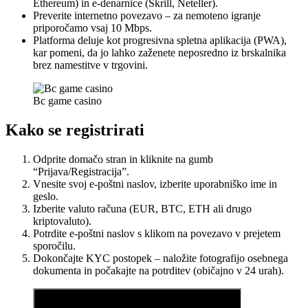
Ethereum) in e-denarnice (Skrill, Neteller).
Preverite internetno povezavo – za nemoteno igranje
priporočamo vsaj 10 Mbps.
Platforma deluje kot progresivna spletna aplikacija (PWA),
kar pomeni, da jo lahko zaženete neposredno iz brskalnika
brez namestitve v trgovini.
Bc game casino
Kako se registrirati
Odprite domačo stran in kliknite na gumb
“Prijava/Registracija”.
Vnesite svoj e-poštni naslov, izberite uporabniško ime in
geslo.
Izberite valuto računa (EUR, BTC, ETH ali drugo
kriptovaluto).
Potrdite e-poštni naslov s klikom na povezavo v prejetem
sporočilu.
Dokončajte KYC postopek – naložite fotografijo osebnega
dokumenta in počakajte na potrditev (običajno v 24 urah).